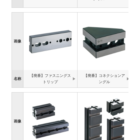
画像
【廃番】ファスニングス
【廃番】コネクションア
名称
トリップ
ングル
画像