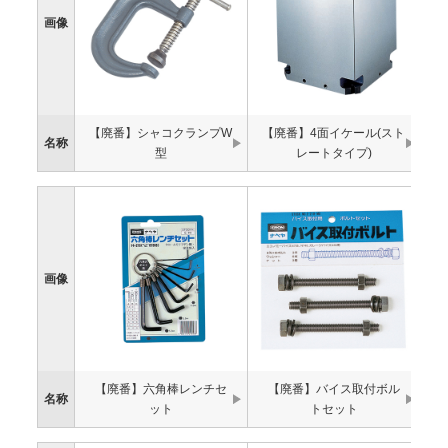
画像
【廃番】シャコクランプW
【廃番】4面イケール(スト
名称
型
レートタイプ)
画像
【廃番】六角棒レンチセ
【廃番】バイス取付ボル
名称
ット
トセット