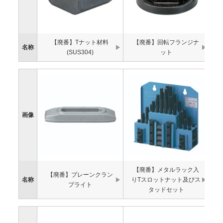
【廃番】Tナット材料
【廃番】回転フランジナ
名称
(SUS304)
ット
画像
【廃番】メタルラック入
【廃番】プレーンクラン
名称
りTスロットナット及びス
プライト
タッドセット