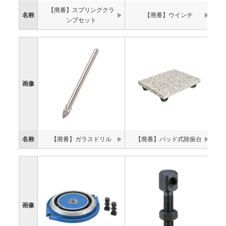
【廃番】スプリングクラ
名称
【廃番】ウインチ
ンプセット
画像
名称
【廃番】ガラスドリル
【廃番】パッド式除振台
【
画像