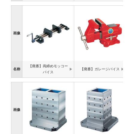
画像
【廃番】両締めモッコー
名称
【廃番】ガレージバイス
バイス
画像