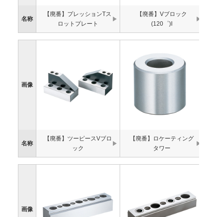
【廃番】プレッションTス
【廃番】Vブロック
名称
ロットプレート
(120゜)I
画像
【廃番】ツーピースVブロ
【廃番】ロケーティング
名称
ック
タワー
画像