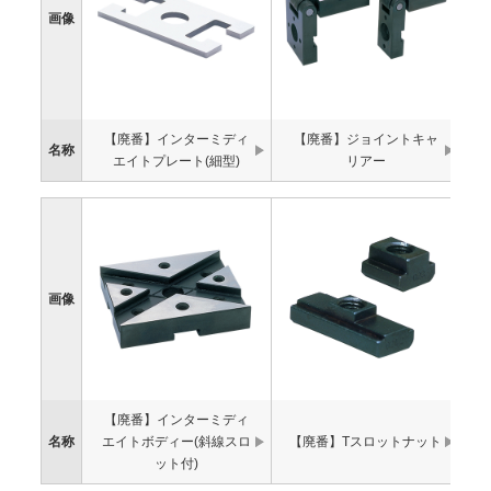
画像
【廃番】インターミディ
【廃番】ジョイントキャ
名称
エイトプレート(細型)
リアー
画像
【廃番】インターミディ
【
名称
エイトボディー(斜線スロ
【廃番】Tスロットナット
ット付)