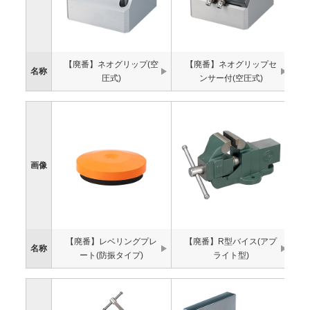
【廃番】ネオグリップ(空
【廃番】ネオグリップセ
名称
圧式)
ンサー付(空圧式)
画像
【廃番】レベリングプレ
【廃番】R型バイス(アプ
名称
ート(防振タイプ)
ライト型)