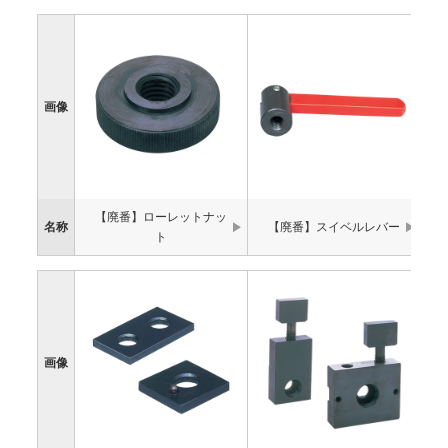
画像
【廃番】ローレットナッ
名称
【廃番】スイベルレバー
ト
画像