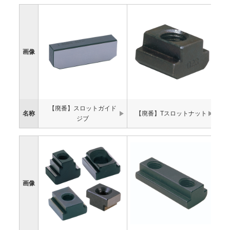
画像
【廃番】スロットガイド
名称
【廃番】Tスロットナット
ジブ
画像