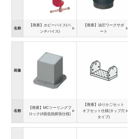
【廃番】ホビーバイス(ベ
【廃番】油圧ワークサポ
名称
ンチバイス)
ート
画像
【廃番】ゆりかごセット
【廃番】MCツーリングブ
名称
オフセット仕様(タップ穴
ロック(4面低熱膨張仕様)
タイプ)