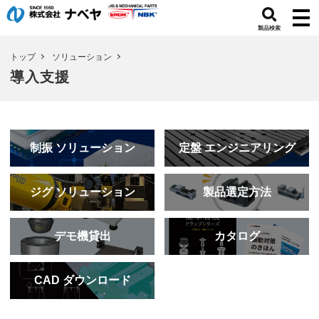
製品検索
トップ
ソリューション
導入支援
制振
ソリューション
定盤
エンジニアリング
ジグ
ソリューション
製品選定方法
デモ機貸出
カタログ
CAD
ダウンロード