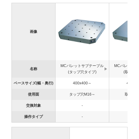
画像
MCパレットサブテーブル
MCパレット
名称
(タップ穴タイプ)
(取付穴タ
ベースサイズ(幅・奥行)
400x400～
400x4
使用面
タップ穴M16～
取付穴M
交換対象
-
-
操作タイプ
-
-