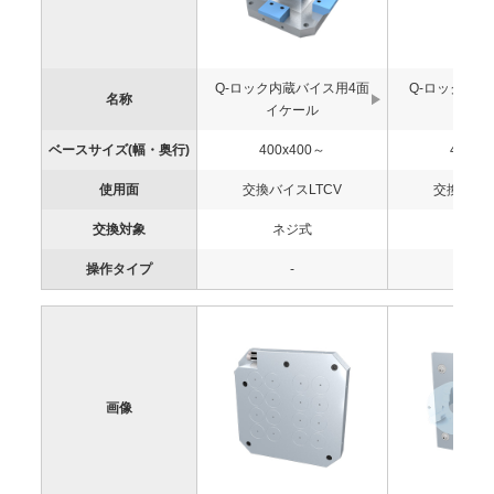
Q-ロック内蔵バイス用4面
Q-ロック直
名称
イケール
バイ
ベースサイズ(幅・奥行)
400x400～
400x4
使用面
交換バイスLTCV
交換バイス
交換対象
ネジ式
ネジ
操作タイプ
-
-
画像