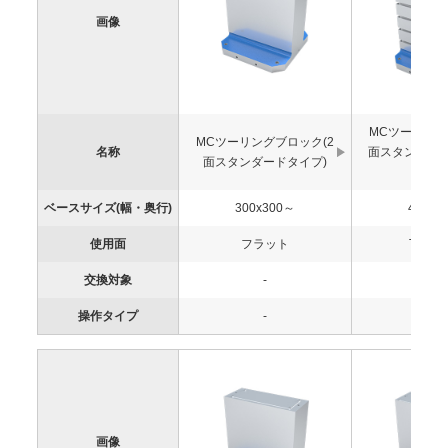
画像
MCツーリング
MCツーリングブロック(2
名称
面スタンダー
面スタンダードタイプ)
仕様
ベースサイズ(幅・奥行)
300x300～
400x4
使用面
フラット
T溝巾1
交換対象
-
-
操作タイプ
-
-
画像