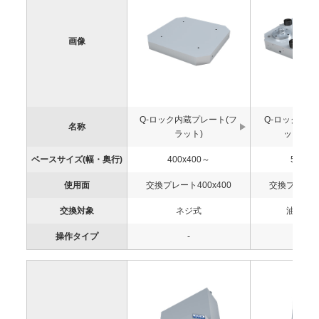
画像
Q-ロック内蔵プレート(フ
Q-ロック内
名称
ラット)
ット本体(
ベースサイズ(幅・奥行)
400x400～
500x4
使用面
交換プレート400x400
交換プレート5
交換対象
ネジ式
油圧式
操作タイプ
-
-