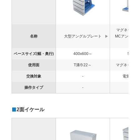
マグネットチ
名称
大型アングルプレート
MCアングル
ト
ベースサイズ(幅・奥行)
400x600～
500x3
使用面
T溝巾22～
マグネットチ
交換対象
-
電気(磁力
操作タイプ
-
-
2面イケール