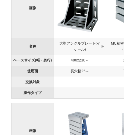
画像
大型アングルプレート(イ
MC精密アン
名称
ケール)
(T溝タ
ベースサイズ(幅・奥行)
400x230～
360x2
使用面
長穴幅25～
T溝巾1
交換対象
-
-
操作タイプ
-
-
画像