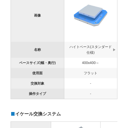
画像
ハイトベース(スタンダード
名称
仕様)
ベースサイズ(幅・奥行)
400x400～
使用面
フラット
交換対象
-
操作タイプ
-
イケール交換システム