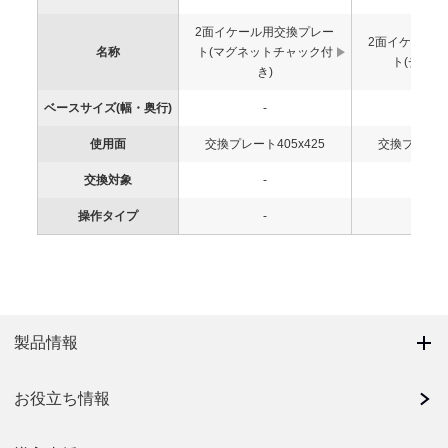
2面イケール用交換プレー
2面イケール
名称
ト(マグネットチャック付
ト(チャッ
き)
ベースサイズ(幅・奥行)
-
-
使用面
交換プレート405x425
交換プレート4
交換対象
-
ネジ
操作タイプ
-
-
製品情報
お役立ち情報