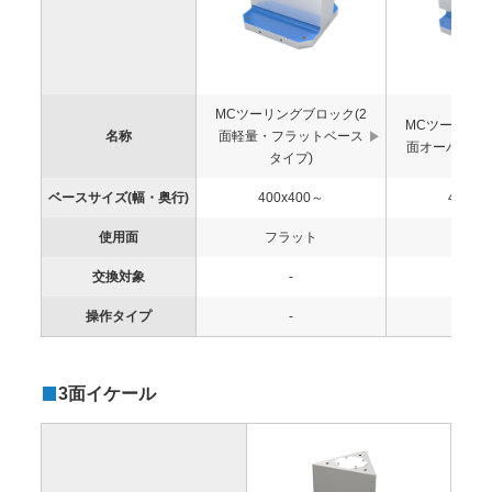
MCツーリングブロック(2
MCツーリング
名称
面軽量・フラットベース
面オーバーハ
タイプ)
ベースサイズ(幅・奥行)
400x400～
400x4
使用面
フラット
フラ
交換対象
-
-
操作タイプ
-
-
3面イケール