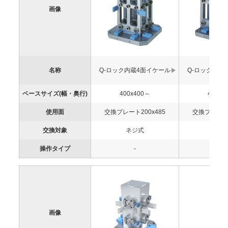
画像
名称
Q-ロック内蔵4面イケール
Q-ロック内蔵
ベースサイズ(幅・奥行)
400x400～
400x4
使用面
交換プレート200x485
交換プレート4
交換対象
ネジ式
ネジ
操作タイプ
-
-
画像