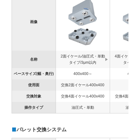
画像
2面イケール/油圧式・単動
4面イケール/
名称
タイプ/3μm以内
タイプ/3
ベースサイズ(幅・奥行)
400x400～
400x4
使用面
交換2面イケール400x400
ー
交換対象
交換4面イケール400x400
交換4面イケール
操作タイプ
油圧式・単動
油圧式
パレット交換システム