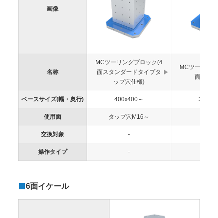
画像
MCツーリングブロック(4
MCツーリング
名称
面スタンダードタイプタ
面十字タ
ップ穴仕様)
ベースサイズ(幅・奥行)
400x400～
300x3
使用面
タップ穴M16～
フラ
交換対象
-
-
操作タイプ
-
-
6面イケール