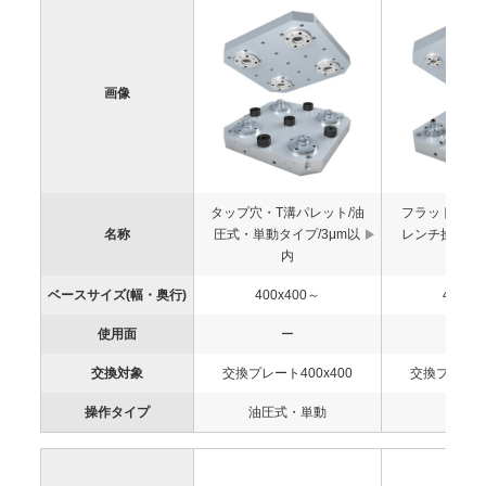
画像
タップ穴・T溝パレット/油
フラットパレ
名称
圧式・単動タイプ/3μm以
レンチ操作タイ
内
内
ベースサイズ(幅・奥行)
400x400～
400x4
使用面
ー
ー
交換対象
交換プレート400x400
交換プレート4
操作タイプ
油圧式・単動
ネジ