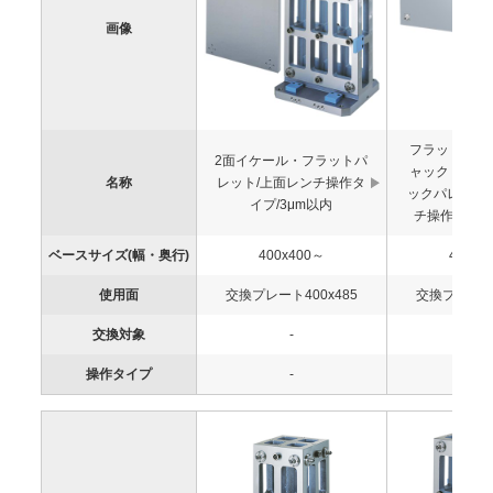
画像
フラット・マ
2面イケール・フラットパ
ャック・スク
名称
レット/上面レンチ操作タ
ックパレット
イプ/3μm以内
チ操作タイプ
ベースサイズ(幅・奥行)
400x400～
400x4
使用面
交換プレート400x485
交換プレート4
交換対象
-
-
操作タイプ
-
-