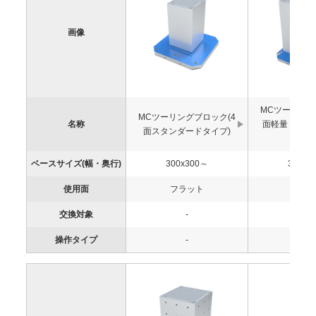
画像
MCツーリング
MCツーリングブロック(4
名称
面軽量・傾斜
面スタンダードタイプ)
プ)
ベースサイズ(幅・奥行)
300x300～
300x3
使用面
フラット
フラ
交換対象
-
-
操作タイプ
-
-