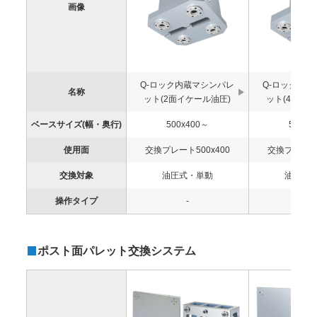
画像
Q-ロック内蔵マシンパレ
Q-ロック内
名称
ット(2面イケール油圧)
ット(4面イ
ベースサイズ(幅・奥行)
500x400～
500x4
使用面
交換プレート500x400
交換プレート5
交換対象
油圧式・単動
油圧式
操作タイプ
-
-
ポスト面パレット交換システム