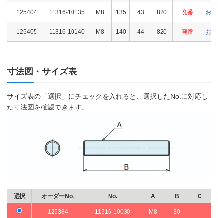
125404
11316-10135
M8
135
43
820
廃番
お問
125405
11316-10140
M8
140
44
820
廃番
お問
125406
11316-10145
M8
145
46
820
廃番
お問
寸法図・サイズ表
125407
11316-10150
M8
150
47
820
廃番
お問
125408
11316-10155
M8
155
49
820
廃番
お問
サイズ表の「選択」にチェックを入れると、選択したNo.に対応し
た寸法図を確認できます。
125409
11316-10160
M8
160
51
820
廃番
お問
125410
11316-10170
M8
170
54
820
廃番
お問
125411
11316-10180
M8
180
57
820
廃番
お問
125412
11316-10190
M8
190
60
820
廃番
お問
125413
11316-10200
M8
200
63
820
廃番
お問
選択
オーダーNo.
No.
A
B
C
125414
11316-10210
M8
210
66
820
廃番
お問
125384
11316-10030
M8
30
-