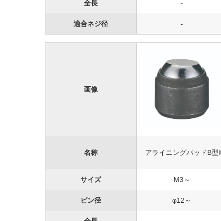
全長
-
適合ネジ径
-
画像
名称
アライニングパッドB型
サイズ
M3～
ピン径
φ12～