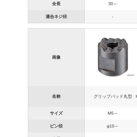
全長
30～
適合ネジ径
-
画像
名称
グリップパッド丸型
サイズ
M5～
ピン径
φ10～