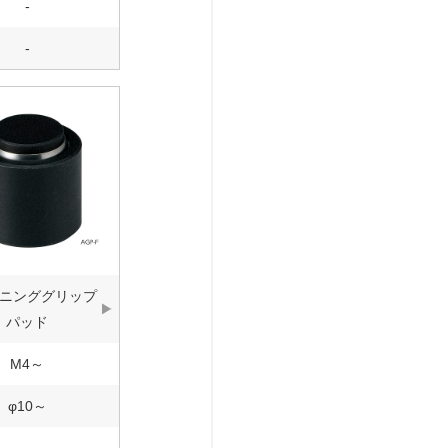
-
-
ニンググリップ
パッド
M4～
φ10～