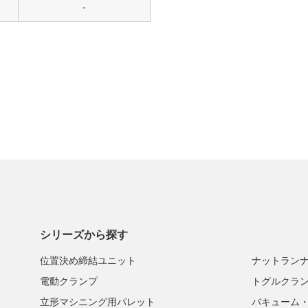
-
シリーズから探す
位置決め締結ユニット
ナットラン
電動クランプ
トグルクラ
立形マシニング用パレット
バキューム