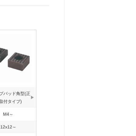
プパッド角型(正
取付タイプ)
M4～
12x12～