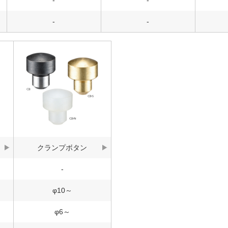
-
-
-
-
クランプボタン
-
φ10～
φ6～