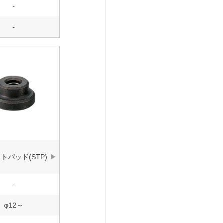
-
-
トパッド(STP)
-
φ12～