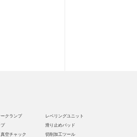
ナークランプ
レベリングユニット
ンプ
滑り止めパッド
・真空チャック
切削加工ツール