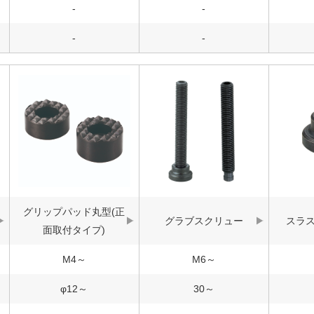
-
-
-
-
グリップパッド丸型(正
グラブスクリュー
スラス
面取付タイプ)
M4～
M6～
φ12～
30～