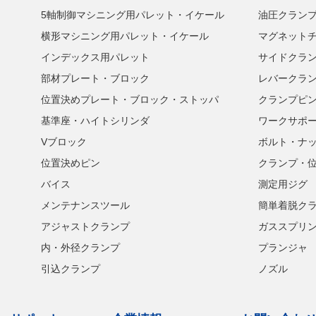
5軸制御マシニング用パレット・イケール
油圧クラン
横形マシニング用パレット・イケール
マグネット
インデックス用パレット
サイドクラ
部材プレート・ブロック
レバークラ
位置決めプレート・ブロック・ストッパ
クランプピ
基準座・ハイトシリンダ
ワークサポ
Vブロック
ボルト・ナ
位置決めピン
クランプ・
バイス
測定用ジグ
メンテナンスツール
簡単着脱ク
アジャストクランプ
ガススプリ
内・外径クランプ
プランジャ
引込クランプ
ノズル