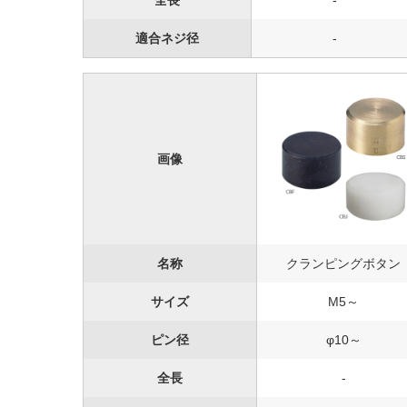
全長
-
適合ネジ径
-
画像
名称
クランピングボタン
サイズ
M5～
ピン径
φ10～
全長
-