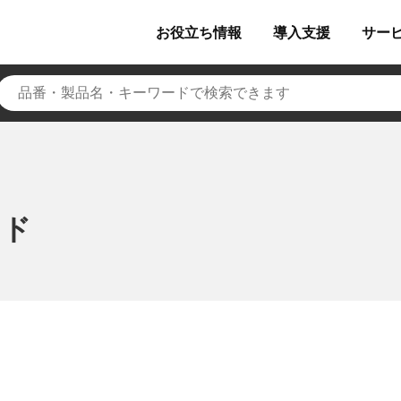
お役立ち
情報
導入
支援
サー
ッド