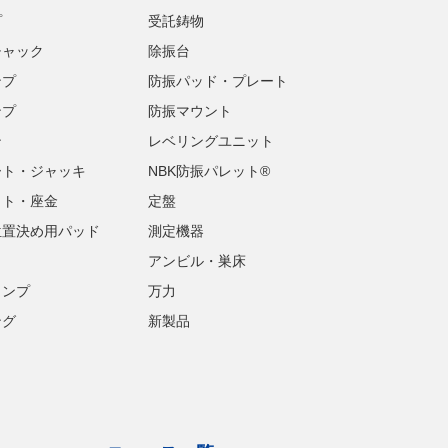
プ
受託鋳物
チャック
除振台
ンプ
防振パッド・プレート
ンプ
防振マウント
ン
レベリングユニット
ート・ジャッキ
NBK防振パレット®
ット・座金
定盤
位置決め用パッド
測定機器
アンビル・巣床
ランプ
万力
ング
新製品