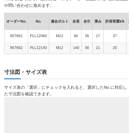
や問い合わせに進めます。
オーダーNo.
No.
適合ボルト
全長
全巾
厚み
許容荷重kN
質
957661
PLL12080
M12
80
36
17
37
9
957662
PLL12140
M12
140
36
21
20
1
寸法図・サイズ表
サイズ表の「選択」にチェックを入れると、選択したNo.に対応し
た寸法図を確認できます。