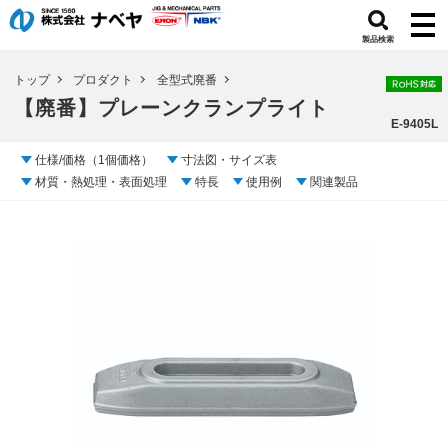
製品検索
トップ
プロダクト
全型式廃番
【廃番】プレーンクランプライト
E-9405L
仕様/価格（1個価格）
寸法図・サイズ表
材質・熱処理・表面処理
特長
使用例
関連製品