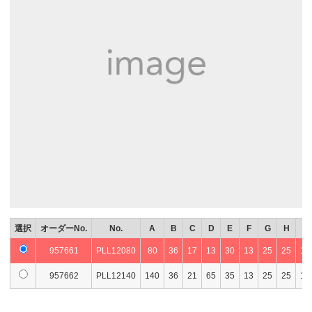
選択
オーダーNo.
No.
A
B
C
D
E
F
G
H
I
957661
PLL12080
80
36
17
13
30
13
25
25
10
957662
PLL12140
140
36
21
65
35
13
25
25
12