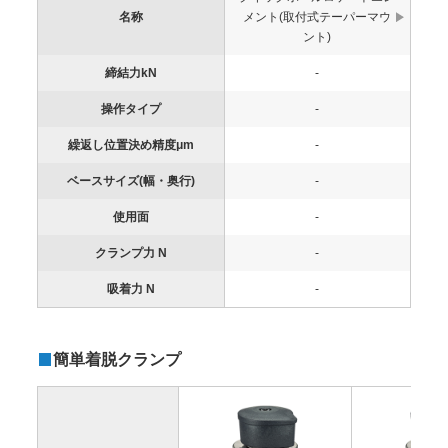
名称
メント(取付式テーパーマウ
ント)
締結力kN
-
操作タイプ
-
繰返し位置決め精度μm
-
ベースサイズ(幅・奥行)
-
使用面
-
クランプ力 N
-
吸着力 N
-
簡単着脱クランプ