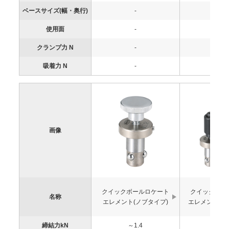
ベースサイズ(幅・奥行)
-
-
使用面
-
-
クランプ力 N
-
-
吸着力 N
-
-
画像
クイックボールロケート
クイックボー
名称
エレメント(ノブタイプ)
エレメント(レ
締結力kN
～1.4
～6.