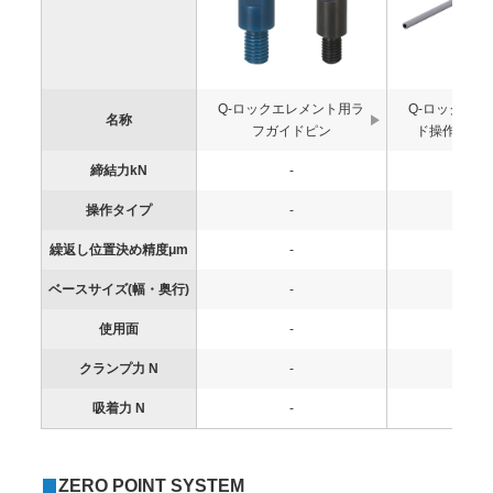
Q-ロックエレメント用ラ
Q-ロックエ
名称
フガイドピン
ド操作タイ
締結力kN
-
-
操作タイプ
-
-
繰返し位置決め精度μm
-
-
ベースサイズ(幅・奥行)
-
-
使用面
-
-
クランプ力 N
-
-
吸着力 N
-
-
ZERO POINT SYSTEM