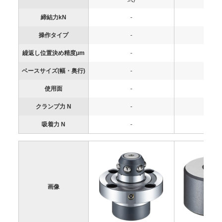
締結力kN
-
-
操作タイプ
-
-
繰返し位置決め精度μm
-
-
ベースサイズ(幅・奥行)
-
-
使用面
-
-
クランプ力 N
-
-
吸着力 N
-
-
画像