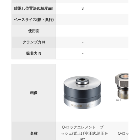
繰返し位置決め精度μm
3
-
ベースサイズ(幅・奥行)
-
-
使用面
-
-
クランプ力 N
-
-
吸着力 N
-
-
画像
Q-ロックエレメント ブ
名称
ッシュ(嵩上げ空圧式,油圧
Q-ロックカ
式)