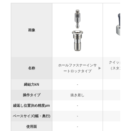
画像
クイックター
ホールファスナーインサ
名称
（スタンダー
ートロックタイプ
ブ
締結力kN
-
-
操作タイプ
抜き差し
ノ
繰返し位置決め精度μm
-
-
ベースサイズ(幅・奥行)
-
-
使用面
-
-