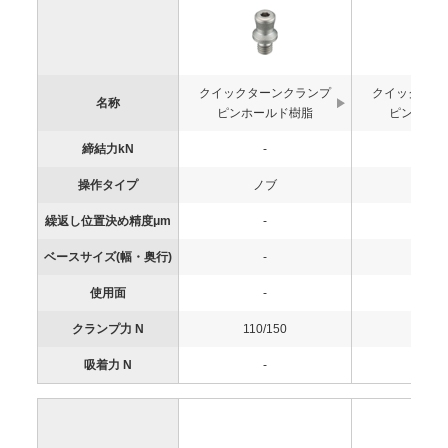
クイックターンクランプ
クイックター
名称
ピンホールド樹脂
ピンホール
締結力kN
-
-
操作タイプ
ノブ
ノ
繰返し位置決め精度μm
-
-
ベースサイズ(幅・奥行)
-
-
使用面
-
-
クランプ力 N
110/150
110/1
吸着力 N
-
-