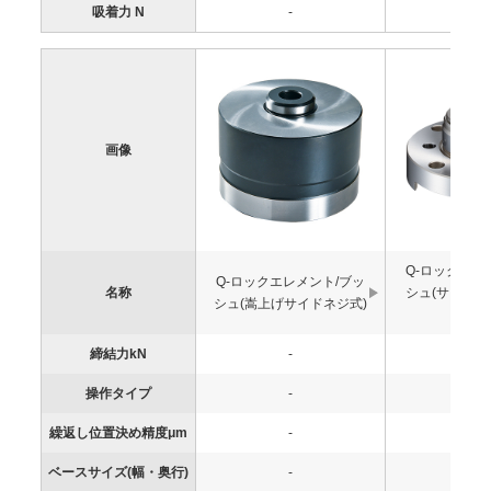
吸着力 N
-
-
画像
Q-ロックエレ
Q-ロックエレメント/ブッ
名称
シュ(サイド
シュ(嵩上げサイドネジ式)
ルタイ
締結力kN
-
-
操作タイプ
-
-
繰返し位置決め精度μm
-
-
ベースサイズ(幅・奥行)
-
-