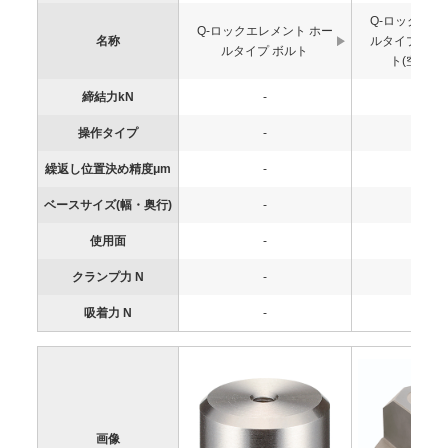
Q-ロックエレ
Q-ロックエレメント ホー
名称
ルタイプ ピ
ルタイプ ボルト
ト(空圧式,
締結力kN
-
-
操作タイプ
-
-
繰返し位置決め精度μm
-
-
ベースサイズ(幅・奥行)
-
-
使用面
-
-
クランプ力 N
-
-
吸着力 N
-
-
画像