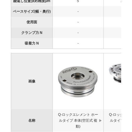
繰返し位置決め精度μm
5
15(実
ベースサイズ(幅・奥行)
-
-
使用面
-
-
クランプ力 N
-
-
吸着力 N
-
-
画像
Q-ロックエレメント ホー
Q-ロックエレ
名称
ルタイプ 本体(空圧式 複
ルタイプ 本体
動)
動)