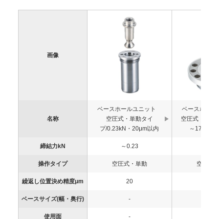
画像
ベースホールユニット
ベースホー
名称
空圧式・単動タイ
空圧式・単動タイ
プ/0.23kN・20μm以内
～17kN・
締結力kN
～0.23
～1
操作タイプ
空圧式・単動
空圧式
繰返し位置決め精度μm
20
5
ベースサイズ(幅・奥行)
-
-
使用面
-
-