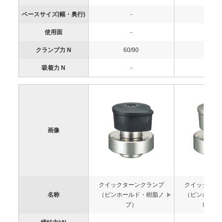
ベースサイズ(幅・奥行)
-
-
使用面
-
-
クランプ力 N
60/90
60/9
吸着力 N
-
-
画像
クイックターンクランプ
クイックター
名称
（ピンホールド・樹脂ノ
（ピンホール
ブ）
レスノ