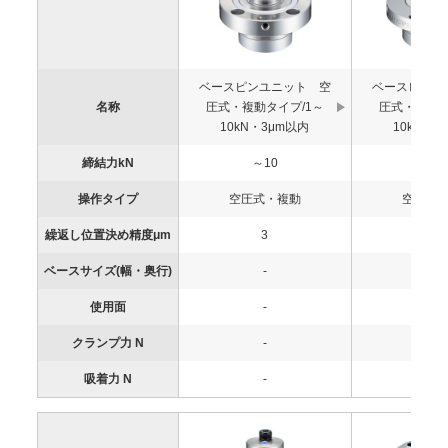
ベースピンユニット 空
ベースピンユ
名称
圧式・複動タイプ/1～
圧式・単動タ
10kN・3μm以内
10kN・3
締結力kN
～10
～1
操作タイプ
空圧式・複動
空圧式
繰返し位置決め精度μm
3
3
ベースサイズ(幅・奥行)
-
-
使用面
-
-
クランプ力 N
-
-
吸着力 N
-
-