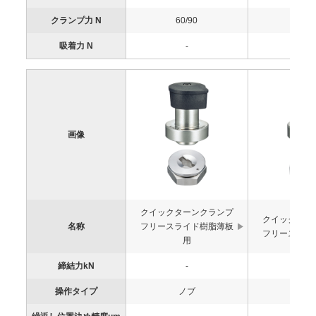
クランプ力 N
60/90
60/9
吸着力 N
-
-
画像
クイックターンクランプ
クイックター
名称
フリースライド樹脂薄板
フリースライ
用
締結力kN
-
-
操作タイプ
ノブ
ノ