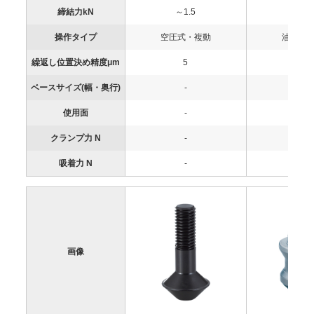
締結力kN
～1.5
～2
操作タイプ
空圧式・複動
油圧式
繰返し位置決め精度μm
5
5
ベースサイズ(幅・奥行)
-
-
使用面
-
-
クランプ力 N
-
-
吸着力 N
-
-
画像