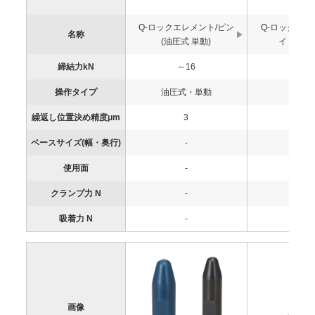
Q-ロックエレメント/ピン
Q-ロックエ
名称
(油圧式 単動)
イトシリ
締結力kN
～16
-
操作タイプ
油圧式・単動
-
繰返し位置決め精度μm
3
-
ベースサイズ(幅・奥行)
-
-
使用面
-
-
クランプ力 N
-
-
吸着力 N
-
-
画像