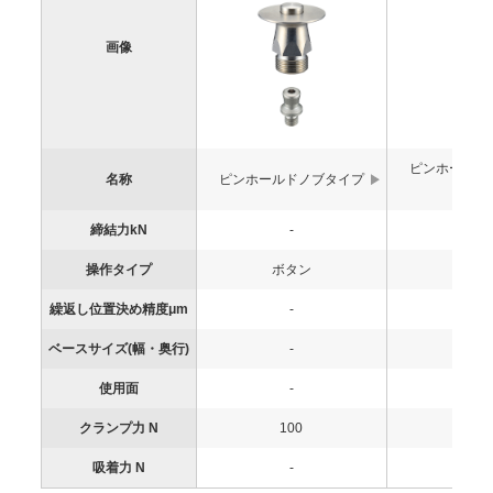
画像
ピンホールド
名称
ピンホールドノブタイプ
タイ
締結力kN
-
-
操作タイプ
ボタン
ボタ
繰返し位置決め精度μm
-
-
ベースサイズ(幅・奥行)
-
-
使用面
-
-
クランプ力 N
100
10
吸着力 N
-
-