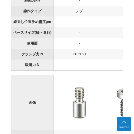
締結力kN
-
-
操作タイプ
ノブ
ノ
繰返し位置決め精度μm
-
-
ベースサイズ(幅・奥行)
-
-
使用面
-
-
クランプ力 N
110/150
110/1
吸着力 N
-
-
画像
PAGE TOP