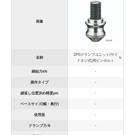
画像
ZPSクランプユニット(サイ
名称
ドネジ式)用ピンボルト
締結力kN
-
操作タイプ
-
繰返し位置決め精度μm
-
ベースサイズ(幅・奥行)
-
使用面
-
クランプ力 N
-