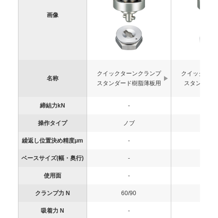
画像
クイックターンクランプ
クイックター
名称
スタンダード樹脂薄板用
スタンダー
締結力kN
-
-
操作タイプ
ノブ
ノ
繰返し位置決め精度μm
-
-
ベースサイズ(幅・奥行)
-
-
使用面
-
-
クランプ力 N
60/90
60/9
吸着力 N
-
-