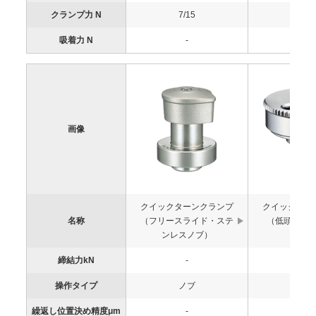
クランプ力 N
7/15
60/9
吸着力 N
-
-
画像
クイックターンクランプ
クイックター
名称
（フリースライド・ステ
（低頭・ス
ンレスノブ）
ブ
締結力kN
-
-
操作タイプ
ノブ
ノ
繰返し位置決め精度μm
-
-