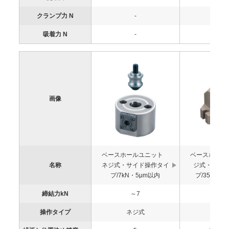
クランプ力 N
-
-
吸着力 N
-
-
画像
ベースホールユニット
ベースホール
名称
ネジ式・サイド操作タイ
ジ式・サイ
プ/7kN・5μm以内
プ/35kN・
締結力kN
～7
~3
操作タイプ
ネジ式
ネジ