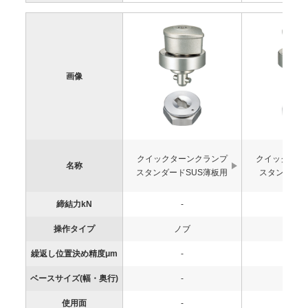
画像
クイックターンクランプ
クイックター
名称
スタンダードSUS薄板用
スタンダード
締結力kN
-
-
操作タイプ
ノブ
ノ
繰返し位置決め精度μm
-
-
ベースサイズ(幅・奥行)
-
-
使用面
-
-