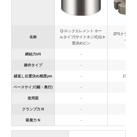
Q-ロックエレメント ホー
ZPSクランプ
名称
ルタイプ(サイドネジ式)位
イドネ
置決めピン
締結力kN
-
~3
操作タイプ
-
ネジ
繰返し位置決め精度μm
-
15（実
ベースサイズ(幅・奥行)
-
-
使用面
-
-
クランプ力 N
-
-
吸着力 N
-
-