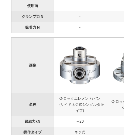
使用面
-
-
クランプ力 N
-
-
吸着力 N
-
-
画像
Q-ロックエレメント/ピン
Q-ロックエレ
名称
(サイドネジ式シングルタ
シュ(ネ
イプ)
締結力kN
～20
-
操作タイプ
ネジ式
-