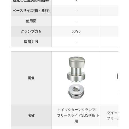
繰返し位置決め精度μm
-
-
ベースサイズ(幅・奥行)
-
-
使用面
-
-
クランプ力 N
60/90
60/9
吸着力 N
-
-
画像
クイックターンクランプ
クイックター
名称
フリースライドSUS薄板
フリースライ
用