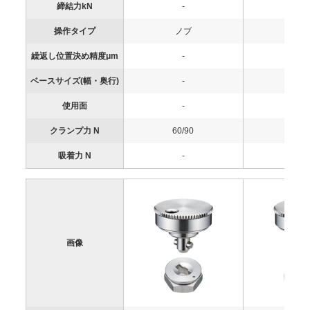
締結力kN
-
-
操作タイプ
ノブ
ノ
繰返し位置決め精度μm
-
-
ベースサイズ(幅・奥行)
-
-
使用面
-
-
クランプ力 N
60/90
60/9
吸着力 N
-
-
画像