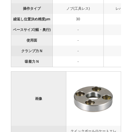
操作タイプ
ノブ(工具レス)
レバー(工
繰返し位置決め精度μm
30
30
ベースサイズ(幅・奥行)
-
-
使用面
-
-
クランプ力 N
-
-
吸着力 N
-
-
画像
クイックボールロケートエレ