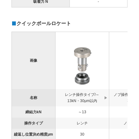
吸着力 N
-
クイックボールロケート
画像
レンチ操作タイプ/～
ノブ操作タイプ/
名称
13kN・30μm以内
30μm
締結力kN
～13
～1.
操作タイプ
レンチ
ノブ(工具
繰返し位置決め精度μm
30
30