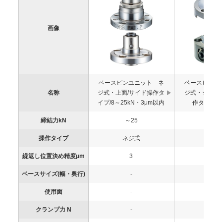
画像
ベースピンユニット ネ
ベースピンユ
名称
ジ式・上面/サイド操作タ
ジ式・シング
イプ/8～25kN・3μm以内
作タイプ/8
締結力kN
～25
～2
操作タイプ
ネジ式
ネジ
繰返し位置決め精度μm
3
3
ベースサイズ(幅・奥行)
-
-
使用面
-
-
クランプ力 N
-
-