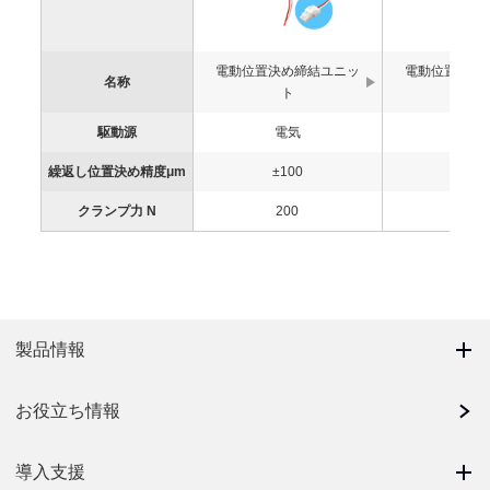
電動位置決め締結ユニッ
電動位置決め
名称
ト
ト ピ
駆動源
電気
電気
繰返し位置決め精度μm
±100
±10
クランプ力 N
200
200
製品情報
お役立ち情報
導入支援