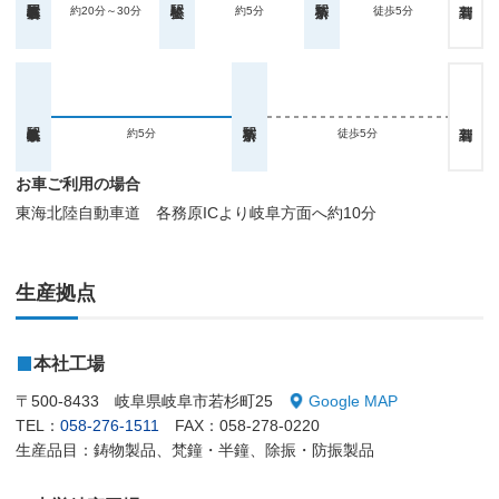
約20分～30分
約5分
徒歩5分
約5分
徒歩5分
お車ご利用の場合
東海北陸自動車道 各務原ICより岐阜方面へ約10分
生産拠点
本社工場
〒500-8433 岐阜県岐阜市若杉町25
Google MAP
TEL：
058-276-1511
FAX：058-278-0220
生産品目：鋳物製品、梵鐘・半鐘、除振・防振製品