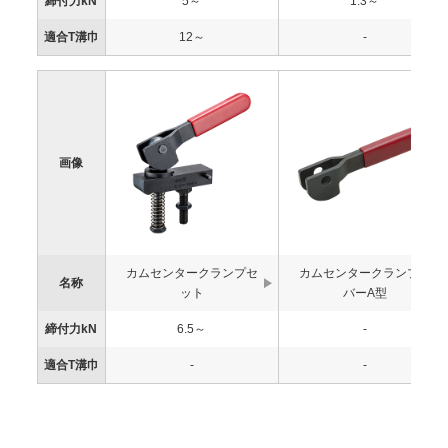
締付力kN
5～
1.3～
適合T溝巾
12～
-
画像
カムセンタークランプセ
カムセンタークランプレ
名称
ット
バーA型
締付力kN
6.5～
-
適合T溝巾
-
-