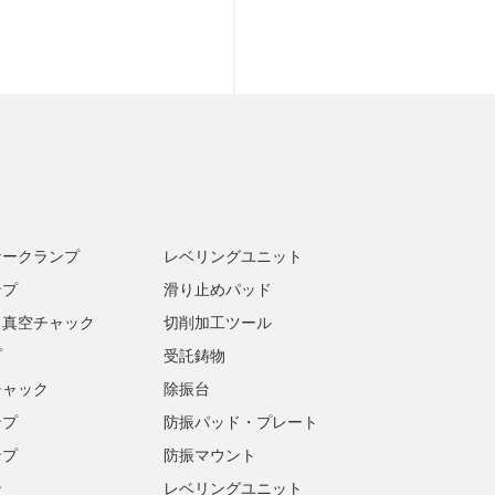
ナークランプ
レベリングユニット
ンプ
滑り止めパッド
・真空チャック
切削加工ツール
プ
受託鋳物
チャック
除振台
ンプ
防振パッド・プレート
ンプ
防振マウント
ン
レベリングユニット