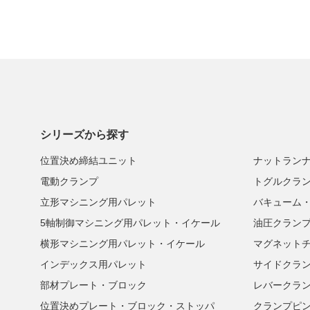
シリーズから探す
位置決め締結ユニット
ナットラン
電動クランプ
トグルクラ
立形マシニング用パレット
バキューム
5軸制御マシニング用パレット・イケール
油圧クラン
横形マシニング用パレット・イケール
マグネット
インデックス用パレット
サイドクラ
部材プレート・ブロック
レバークラ
位置決めプレート・ブロック・ストッパ
クランプピ