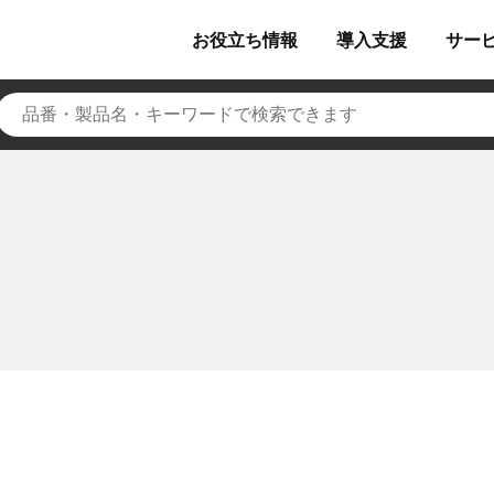
お役立ち
情報
導入
支援
サー
キ