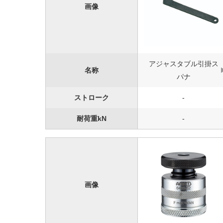
画像
アジャスタブル引掛ス
名称
パナ
ストローク
-
耐荷重kN
-
画像