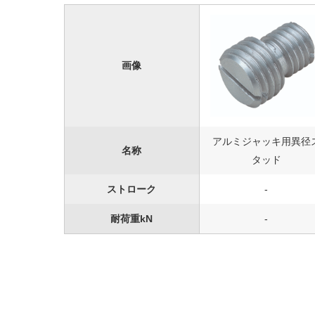
画像
アルミジャッキ用異径
名称
タッド
ストローク
-
耐荷重kN
-