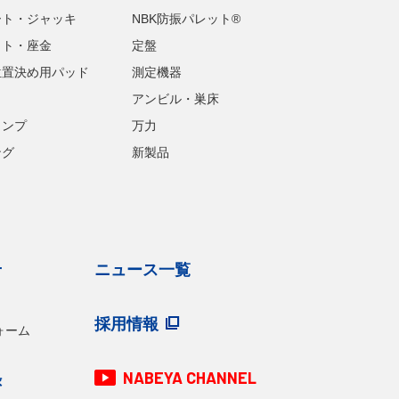
ート・ジャッキ
NBK防振パレット®
ット・座金
定盤
位置決め用パッド
測定機器
アンビル・巣床
ランプ
万力
ング
新製品
せ
ニュース一覧
採用情報
ォーム
NABEYA CHANNEL
録