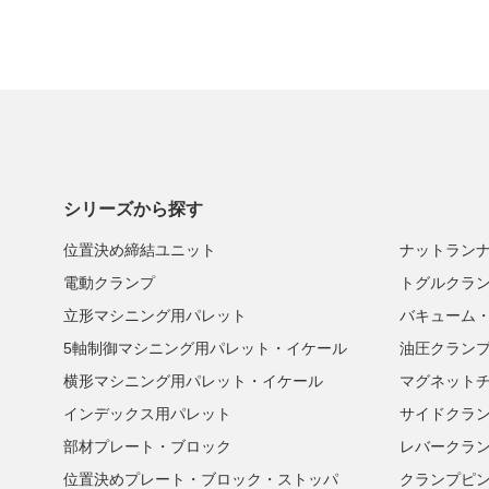
シリーズから探す
位置決め締結ユニット
ナットラン
電動クランプ
トグルクラ
立形マシニング用パレット
バキューム
5軸制御マシニング用パレット・イケール
油圧クラン
横形マシニング用パレット・イケール
マグネット
インデックス用パレット
サイドクラ
部材プレート・ブロック
レバークラ
位置決めプレート・ブロック・ストッパ
クランプピ