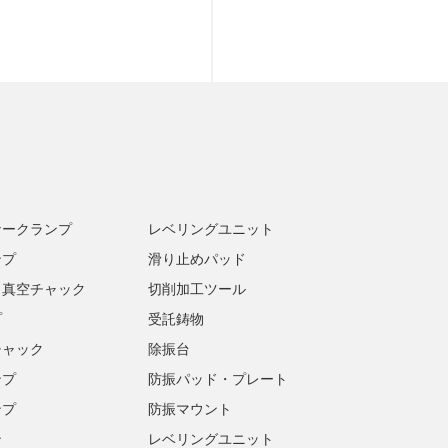
ナークランプ
レベリングユニット
ンプ
滑り止めパッド
・真空チャック
切削加工ツール
プ
受託鋳物
チャック
除振台
ンプ
防振パッド・プレート
ンプ
防振マウント
ン
レベリングユニット