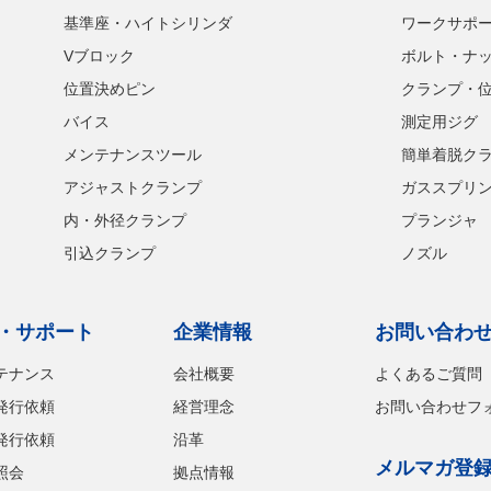
基準座・ハイトシリンダ
ワークサポ
Vブロック
ボルト・ナ
位置決めピン
クランプ・
バイス
測定用ジグ
メンテナンスツール
簡単着脱ク
アジャストクランプ
ガススプリ
内・外径クランプ
プランジャ
引込クランプ
ノズル
・サポート
企業情報
お問い合わ
テナンス
会社概要
よくあるご質問
発行依頼
経営理念
お問い合わせフ
発行依頼
沿革
メルマガ登
照会
拠点情報