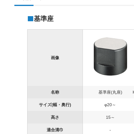
基準座
画像
名称
基準座(丸座)
サイズ(幅・奥行)
φ20～
高さ
15～
適合溝巾
-