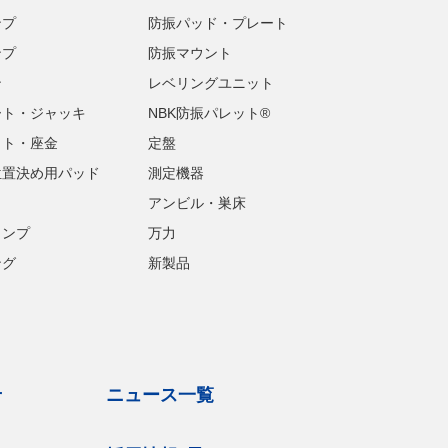
ンプ
防振パッド・プレート
ンプ
防振マウント
ン
レベリングユニット
ート・ジャッキ
NBK防振パレット®
ット・座金
定盤
位置決め用パッド
測定機器
アンビル・巣床
ランプ
万力
ング
新製品
せ
ニュース一覧