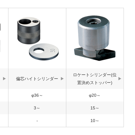
ロケートシリンダー(位
偏芯ハイトシリンダー
置決めストッパー)
φ36～
φ20～
3～
15～
-
10～