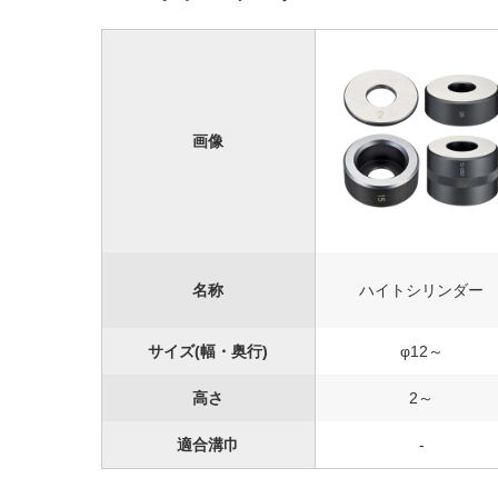
画像
名称
ハイトシリンダー
サイズ(幅・奥行)
φ12～
高さ
2～
適合溝巾
-