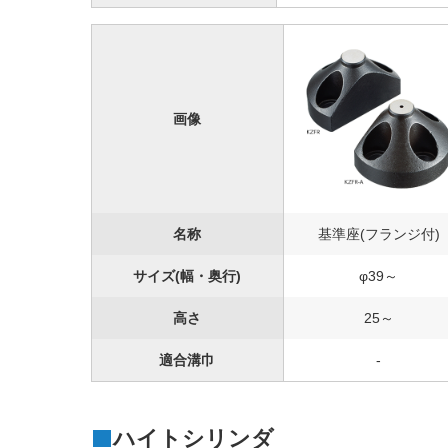
画像
名称
基準座(フランジ付)
サイズ(幅・奥行)
φ39～
高さ
25～
適合溝巾
-
ハイトシリンダ