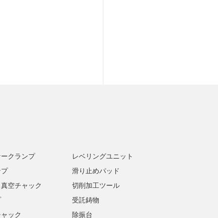
ナークランプ
レベリングユニット
ンプ
滑り止めパッド
・真空チャック
切削加工ツール
プ
受託鋳物
チャック
除振台