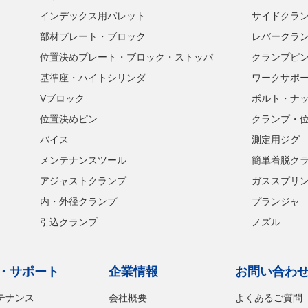
インデックス用パレット
サイドクラ
部材プレート・ブロック
レバークラ
位置決めプレート・ブロック・ストッパ
クランプピ
基準座・ハイトシリンダ
ワークサポ
Vブロック
ボルト・ナ
位置決めピン
クランプ・
バイス
測定用ジグ
メンテナンスツール
簡単着脱ク
アジャストクランプ
ガススプリ
内・外径クランプ
プランジャ
引込クランプ
ノズル
・サポート
企業情報
お問い合わ
テナンス
会社概要
よくあるご質問