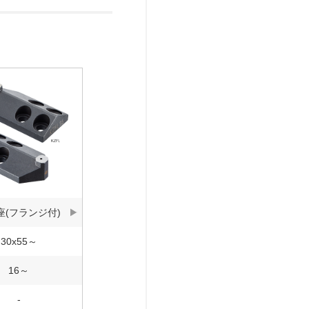
座(フランジ付)
30x55～
16～
-