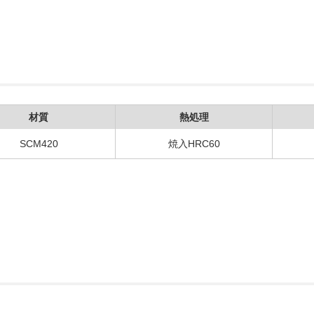
材質
熱処理
SCM420
焼入HRC60
。