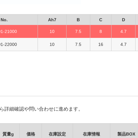
No.
Ah7
B
C
D
01-21000
10
7.5
8
4.7
01-22000
10
7.5
16
4.7
Xから詳細確認や問い合わせに進めます。
質量g
価格
在庫設定
在庫情報
製品BOX