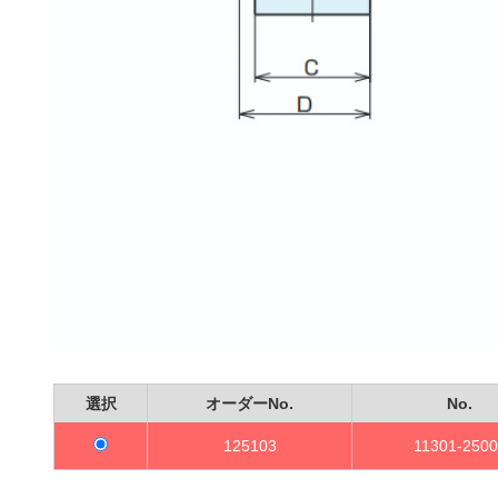
選択
オーダーNo.
No.
125103
11301-2500