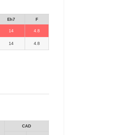
Eh7
F
14
4.8
14
4.8
CAD