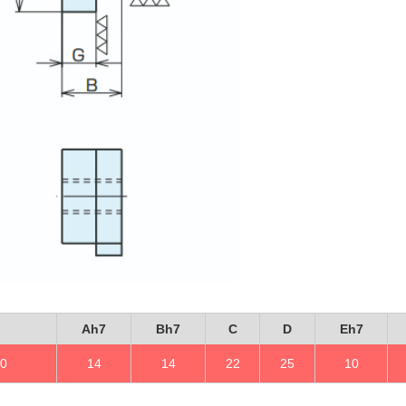
Ah7
Bh7
C
D
Eh7
0
14
14
22
25
10