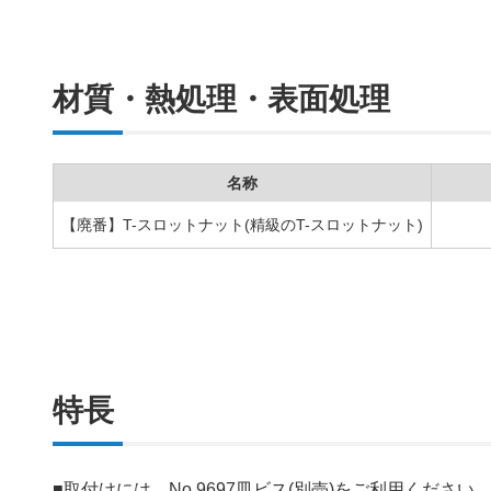
材質・熱処理・表面処理
名称
【廃番】T-スロットナット(精級のT-スロットナット)
特長
■取付けには、No.9697皿ビス(別売)をご利用ください