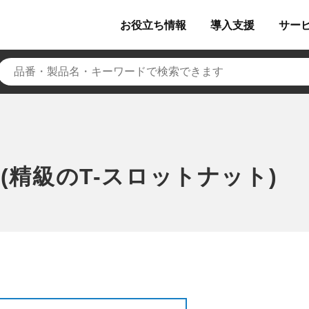
お役立ち
情報
導入
支援
サー
(精級のT-スロットナット)