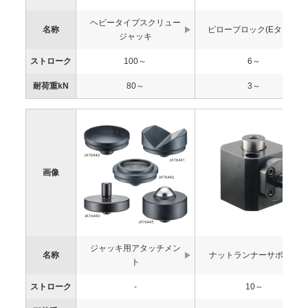
ヘビータイプスクリュー
名称
ピローブロック(Eタイプ)
ジャッキ
ストローク
100～
6～
耐荷重kN
80～
3～
画像
ジャッキ用アタッチメン
名称
ナットランナーサポート
ト
ストローク
-
10～