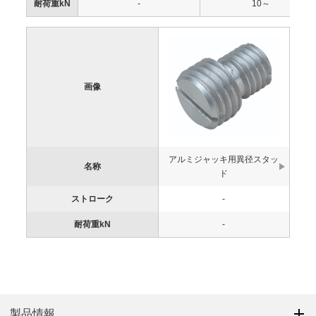
耐荷重kN
-
10～
画像
アルミジャッキ用異径スタッ
名称
ド
ストローク
-
耐荷重kN
-
製品情報