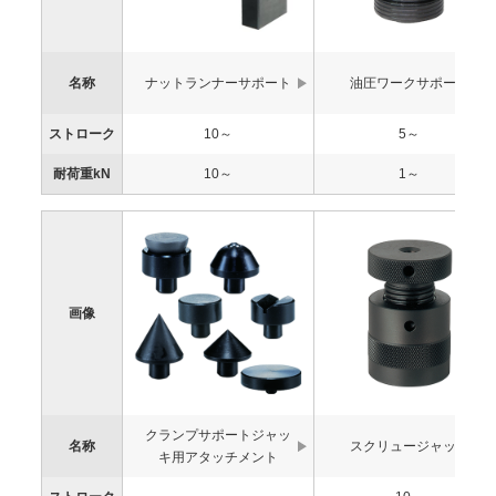
名称
ナットランナーサポート
油圧ワークサポート
ストローク
10～
5～
耐荷重kN
10～
1～
画像
クランプサポートジャッ
名称
スクリュージャッキ
キ用アタッチメント