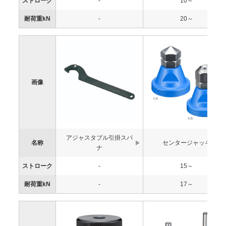
ストローク
-
10～
耐荷重kN
-
20～
画像
アジャスタブル引掛スパ
名称
センタージャッキ
ナ
ストローク
-
15～
耐荷重kN
-
17～