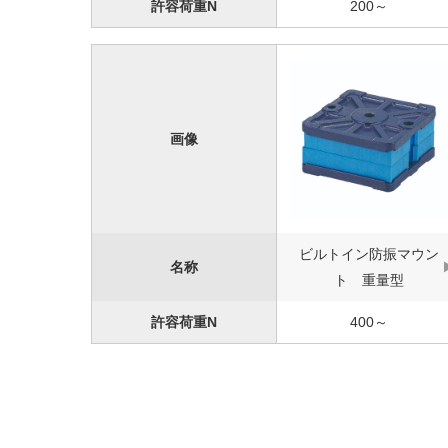
許容荷重N
200～
画像
ビルトイン防振マウン
名称
ト 重量型
許容荷重N
400～