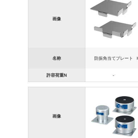
画像
名称
防振角当てプレート
許容荷重N
-
画像