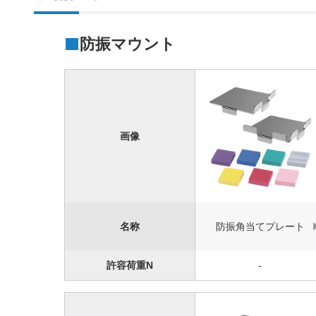
防振マウント
画像
名称
防振角当てプレート
許容荷重N
-