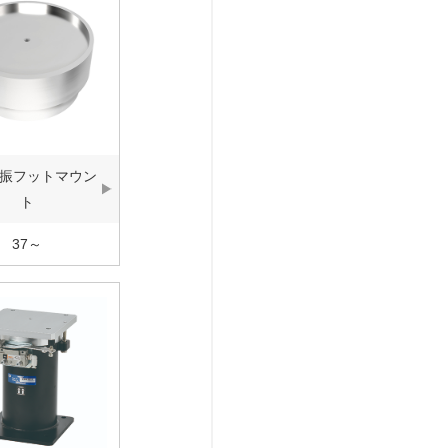
振フットマウン
ト
37～