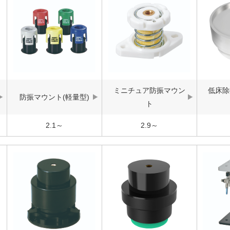
ミニチュア防振マウン
低床除
防振マウント(軽量型)
ト
2.1～
2.9～