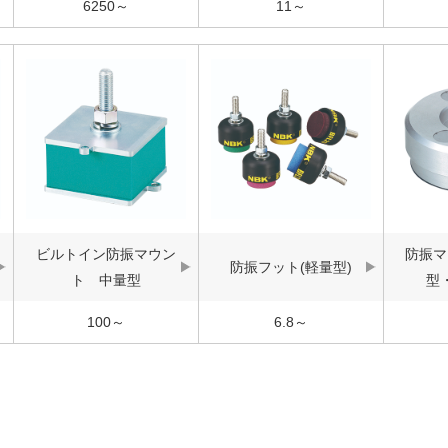
6250～
11～
ビルトイン防振マウン
防振マ
防振フット(軽量型)
ト 中量型
型
100～
6.8～