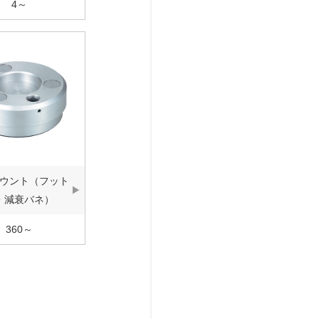
4～
ウント（フット
・減衰バネ）
360～