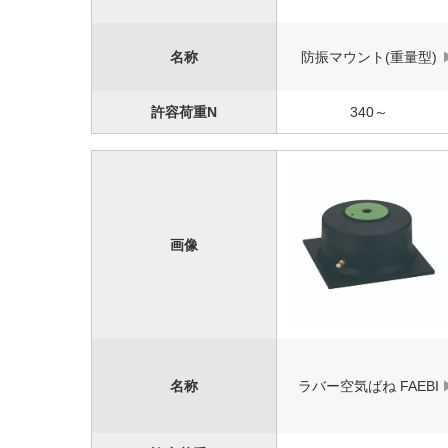
名称
防振マウント(重量型)
許容荷重N
340～
画像
名称
ラバー空気ばね FAEBI