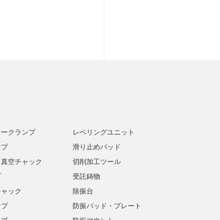
ナークランプ
レベリングユニット
ンプ
滑り止めパッド
・真空チャック
切削加工ツール
プ
受託鋳物
チャック
除振台
ンプ
防振パッド・プレート