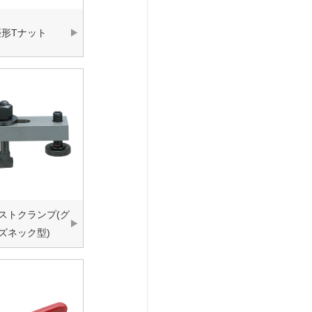
菱形Tナット
ストクランプ(グ
ズネック型)