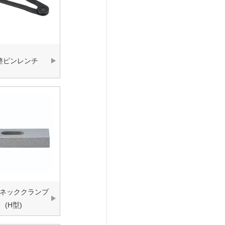
整ピンレンチ
ネッククランプ
(H型)