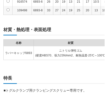
916574
6893-6
26
20
19
13
21
17
10.5
8
109498
6893-8
33
27
24
19
25
20
13
10.5
材質・熱処理・表面処理
名称
材質
ニトリル弾性ゴム
ラバーキャップ6893
(硬度HBS70、張力23N/mm2、耐熱温度-25℃～100℃)
特長
■トグルクランプ用クランピングスクリュー専用です。