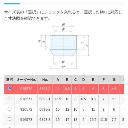
サイズ表の「選択」にチェックを入れると、選択したNo.に対応し
た寸法図を確認できます。
選択
オーダーNo.
No.
A
B
C
D
E
F
G
H
916570
6893-0
11
8.5
6
5
8
6
4.5
3
916571
6893-1
12.5
10
8
6.5
8.5
7
5.5
4
916572
6893-2
15
12
10
8
11
9
6
4
916573
6893-3
19
15
13
9
15.5
11.5
7.5
5.5