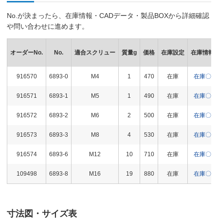
No.が決まったら、在庫情報・CADデータ・製品BOXから詳細確認
や問い合わせに進めます。
オーダーNo.
No.
適合スクリュー
質量g
価格
在庫設定
在庫情報
916570
6893-0
M4
1
470
在庫
在庫〇
916571
6893-1
M5
1
490
在庫
在庫〇
916572
6893-2
M6
2
500
在庫
在庫〇
916573
6893-3
M8
4
530
在庫
在庫〇
916574
6893-6
M12
10
710
在庫
在庫〇
109498
6893-8
M16
19
880
在庫
在庫〇
寸法図・サイズ表