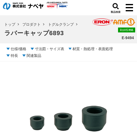
製品検索
トップ
プロダクト
トグルクランプ
ラバーキャップ6893
E-9494
仕様/価格
寸法図・サイズ表
材質・熱処理・表面処理
特長
関連製品