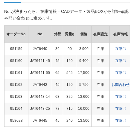
No.が決まったら、在庫情報・CADデータ・製品BOXから詳細確認
や問い合わせに進めます。
オーダーNo.
No.
外径
質量g
価格
在庫設定
在庫情報
951159
JAT6440
39
90
3,900
在庫
在庫〇
951160
JAT6441-45
45
120
9,400
在庫
在庫〇
951161
JAT6441-65
65
545
17,500
在庫
在庫〇
951162
JAT6442
45
120
5,750
在庫
お問合わせ
951163
JAT6443-14
63
325
13,600
在庫
在庫〇
951164
JAT6443-25
78
715
16,000
在庫
在庫〇
958028
JAT6445
45
240
13,500
在庫
在庫〇