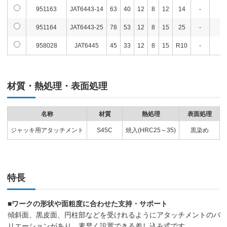
951163
JAT6443-14
63
40
12
8
12
14
-
-
951164
JAT6443-25
78
53
12
8
15
25
-
-
958028
JAT6445
45
33
12
8
15
R10
-
-
材質・熱処理・表面処理
名称
材質
熱処理
表面処理
ジャッキ用アタッチメント
S45C
焼入(HRC25～35)
黒染め
特長
■ワークの形状や面粗度に合わせた支持・サポート
傾斜面、黒皮面、円柱部などを受けれるようにアタッチメントのバ
リエーションがあり、素早く設置できる差し込み式です。