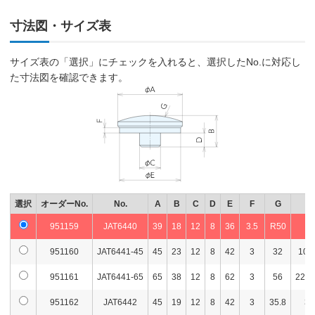
寸法図・サイズ表
サイズ表の「選択」にチェックを入れると、選択したNo.に対応し
た寸法図を確認できます。
選択
オーダーNo.
No.
A
B
C
D
E
F
G
H
951159
JAT6440
39
18
12
8
36
3.5
R50
-
951160
JAT6441-45
45
23
12
8
42
3
32
10-
951161
JAT6441-65
65
38
12
8
62
3
56
22-1
951162
JAT6442
45
19
12
8
42
3
35.8
30