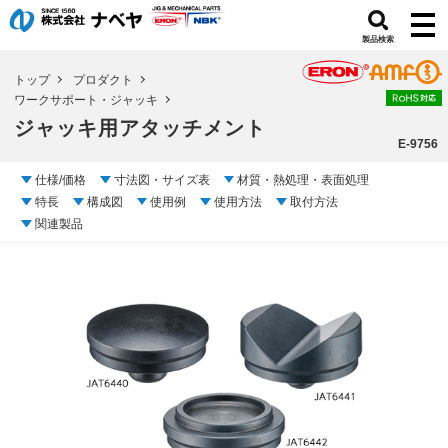
製品検索
トップ
プロダクト
ワークサポート・ジャッキ
ジャッキ用アタッチメント
E-9756
仕様/価格
寸法図・サイズ表
材質・熱処理・表面処理
特長
構成図
使用例
使用方法
取付方法
関連製品