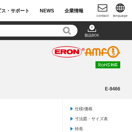
ビス・
サポート
NEWS
企業
情報
contact
language
0
製品BOX
E-9466
仕様/価格
寸法図・サイズ表
特長