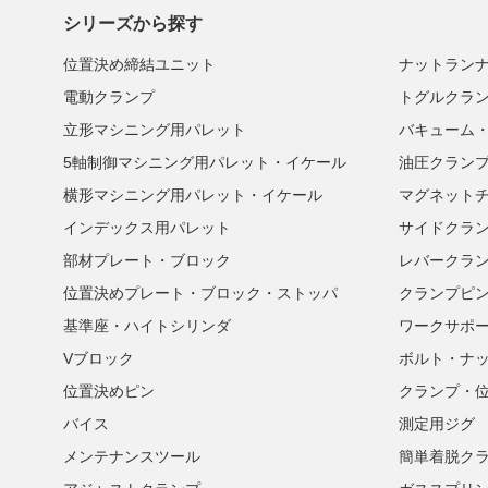
シリーズから探す
位置決め締結ユニット
ナットラン
電動クランプ
トグルクラ
立形マシニング用パレット
バキューム
5軸制御マシニング用パレット・イケール
油圧クラン
横形マシニング用パレット・イケール
マグネット
インデックス用パレット
サイドクラ
部材プレート・ブロック
レバークラ
位置決めプレート・ブロック・ストッパ
クランプピ
基準座・ハイトシリンダ
ワークサポ
Vブロック
ボルト・ナ
位置決めピン
クランプ・
バイス
測定用ジグ
メンテナンスツール
簡単着脱ク