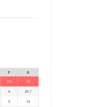
F
G
2.5
16
6
26.7
5
13