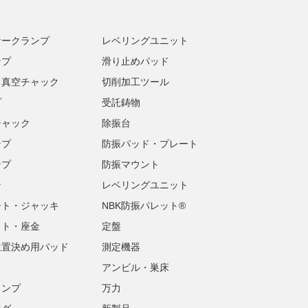
ナークランプ
レベリングユニット
ンプ
滑り止めパッド
・真空チャック
切削加工ツール
プ
受託鋳物
チャック
除振台
ンプ
防振パッド・プレート
ンプ
防振マウント
ン
レベリングユニット
ート・ジャッキ
NBK防振パレット®
ット・座金
定盤
位置決め用パッド
測定機器
アンビル・巣床
ランプ
万力