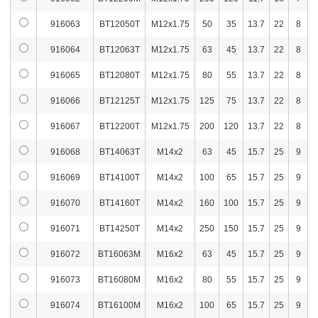
916091
BT20080T
22
M20x2.5
55
330
4,
916063
BT12050T
M12x1.75
50
35
13.7
22
8
916092
BT20100T
22
M20x2.5
65
400
4,
916064
BT12063T
M12x1.75
63
45
13.7
22
8
916093
BT20125T
22
M20x2.5
85
428
4,
916065
BT12080T
M12x1.75
80
55
13.7
22
8
916094
BT20160T
22
M20x2.5
110
500
5,
916066
BT12125T
M12x1.75
125
75
13.7
22
8
916095
BT20200T
22
M20x2.5
125
570
6,
916067
BT12200T
M12x1.75
200
120
13.7
22
8
916096
BT20250T
22
M20x2.5
150
680
7,
916068
BT14063T
M14x2
63
45
15.7
25
9
916097
BT20315T
22
M20x2.5
190
820
8,
916069
BT14100T
M14x2
100
65
15.7
25
9
916070
BT14160T
M14x2
160
100
15.7
25
9
916098
BT24100M
24
M24x3
70
540
7,
916071
BT14250T
M14x2
250
150
15.7
25
9
916099
BT24125M
24
M24x3
85
600
7,
916072
BT16063M
M16x2
63
45
15.7
25
9
916100
BT24160M
24
M24x3
110
770
8,
916073
BT16080M
M16x2
80
55
15.7
25
9
916101
BT24200M
24
M24x3
125
900
9,
916074
BT16100M
M16x2
100
65
15.7
25
9