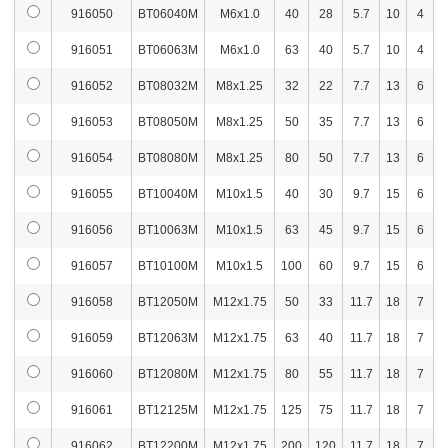
916050
BT06040M
M6x1.0
40
28
5.7
10
4
916080
BT16100T
18
M16x2
65
203
3,
916051
BT06063M
M6x1.0
63
40
5.7
10
4
916081
BT16160T
18
M16x2
100
280
4,
916052
BT08032M
M8x1.25
32
22
7.7
13
6
916082
BT16200T
18
M16x2
125
330
4,
916053
BT08050M
M8x1.25
50
35
7.7
13
6
916083
BT16250T
18
M16x2
150
430
5,
916054
BT08080M
M8x1.25
80
50
7.7
13
6
916084
BT20080M
20
M20x2.5
55
290
4,
916055
BT10040M
M10x1.5
40
30
9.7
15
6
916085
BT20100M
20
M20x2.5
65
340
4,
916056
BT10063M
M10x1.5
63
45
9.7
15
6
916086
BT20125M
20
M20x2.5
85
390
4,
916057
BT10100M
M10x1.5
100
60
9.7
15
6
916087
BT20160M
20
M20x2.5
110
470
5,
916058
BT12050M
M12x1.75
50
33
11.7
18
7
916088
BT20200M
20
M20x2.5
125
550
6,
916059
BT12063M
M12x1.75
63
40
11.7
18
7
916060
BT12080M
M12x1.75
80
55
11.7
18
7
916089
BT20250M
20
M20x2.5
150
670
7,
916061
BT12125M
M12x1.75
125
75
11.7
18
7
916090
BT20315M
20
M20x2.5
190
800
8,
916062
BT12200M
M12x1.75
200
120
11.7
18
7