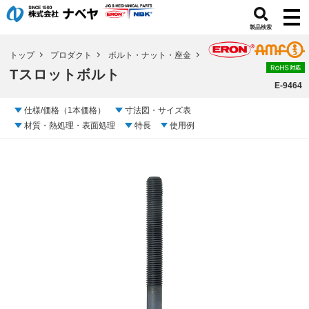
製品検索
トップ
プロダクト
ボルト・ナット・座金
Tスロットボルト
E-9464
仕様/価格（1本価格）
寸法図・サイズ表
材質・熱処理・表面処理
特長
使用例