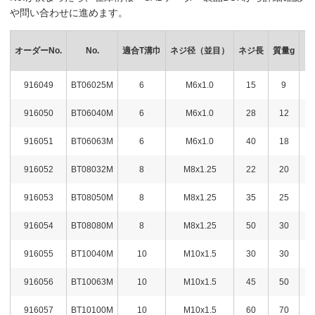
や問い合わせに進めます。
オーダーNo.
No.
適合T溝巾
ネジ径（並目）
ネジ長
質量g
916049
BT06025M
6
M6x1.0
15
9
2,
916050
BT06040M
6
M6x1.0
28
12
2,
916051
BT06063M
6
M6x1.0
40
18
1,
916052
BT08032M
8
M8x1.25
22
20
2,
916053
BT08050M
8
M8x1.25
35
25
2,
916054
BT08080M
8
M8x1.25
50
30
2,
916055
BT10040M
10
M10x1.5
30
30
2,
916056
BT10063M
10
M10x1.5
45
50
2,
916057
BT10100M
10
M10x1.5
60
70
2,