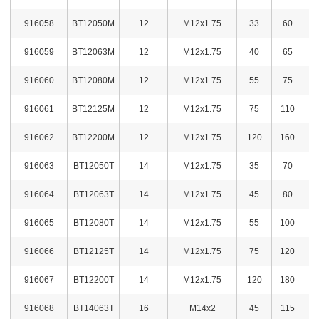
916058
BT12050M
12
M12x1.75
33
60
2,
916059
BT12063M
12
M12x1.75
40
65
2,
916060
BT12080M
12
M12x1.75
55
75
2,
916061
BT12125M
12
M12x1.75
75
110
2,
916062
BT12200M
12
M12x1.75
120
160
3,
916063
BT12050T
14
M12x1.75
35
70
2,
916064
BT12063T
14
M12x1.75
45
80
2,
916065
BT12080T
14
M12x1.75
55
100
2,
916066
BT12125T
14
M12x1.75
75
120
3,
916067
BT12200T
14
M12x1.75
120
180
3,
916068
BT14063T
16
M14x2
45
115
2,