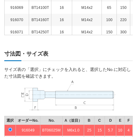
916069
BT14100T
16
M14x2
65
150
3,
916070
BT14160T
16
M14x2
100
220
3,
916071
BT14250T
16
M14x2
150
300
4,
916072
BT16063M
16
M16x2
45
140
3,
寸法図・サイズ表
916073
BT16080M
16
M16x2
55
160
3,
916074
BT16100M
16
M16x2
65
180
3,
サイズ表の「選択」にチェックを入れると、選択したNo.に対応し
た寸法図を確認できます。
916075
BT16160M
16
M16x2
100
270
4,
916076
BT16200M
16
M16x2
125
315
4,
916077
BT16250M
16
M16x2
150
380
5,
916078
BT16063T
18
M16x2
45
160
3,
選択
オーダーNo.
No.
A（並目）
B
C
D
E
F
916079
BT16080T
18
M16x2
55
185
3,
916049
BT06025M
M6x1.0
25
15
5.7
10
4