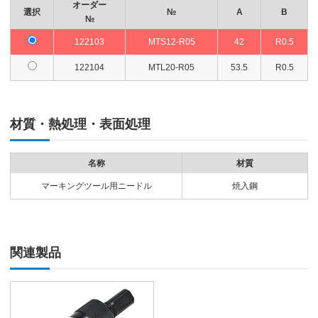
オーダー
選択
№
A
B
№
122103
MTS12-R05
42
R0.5
122104
MTL20-R05
53.5
R0.5
材質・熱処理・表面処理
名称
材質
マーキングツール用ニードル
焼入鋼
関連製品