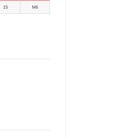
15
M6