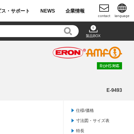
ビス・
サポート
NEWS
企業
情報
contact
language
0
製品BOX
E-9493
仕様/価格
寸法図・サイズ表
特長