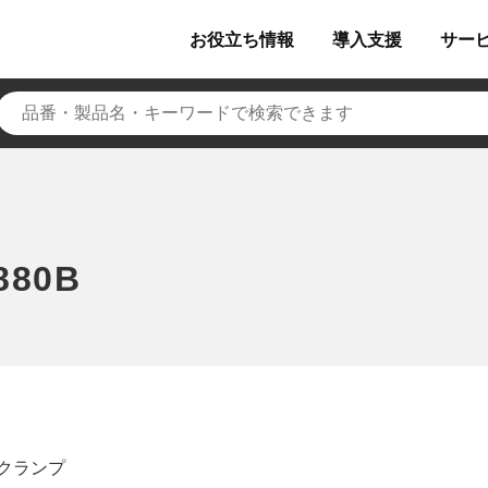
お役立ち
情報
導入
支援
サー
80B
クランプ