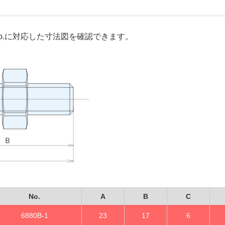
o.に対応した寸法図を確認できます。
No.
A
B
C
6880B-1
23
17
6