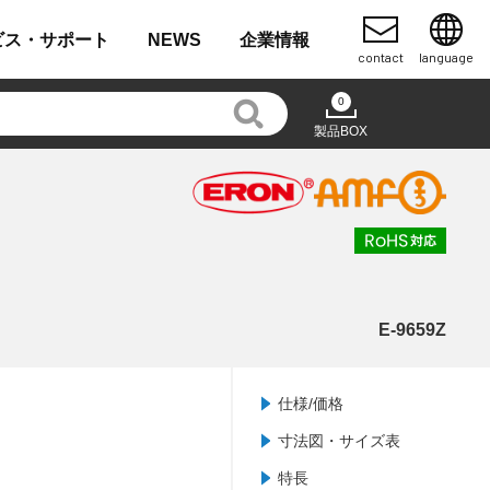
ビス・
サポート
NEWS
企業
情報
contact
language
0
製品BOX
E-9659Z
仕様/価格
寸法図・サイズ表
特長