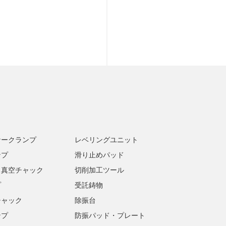
ナークランプ
レベリングユニット
ンプ
滑り止めパッド
・真空チャック
切削加工ツール
プ
受託鋳物
チャック
除振台
ンプ
防振パッド・プレート