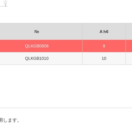
№
A h6
QLKGB0808
8
QLKGB1010
10
用します。