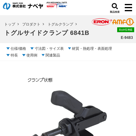
製品検索
トップ
プロダクト
トグルクランプ
トグルサイドクランプ 6841B
E-9483
仕様/価格
寸法図・サイズ表
材質・熱処理・表面処理
特長
使用例
関連製品