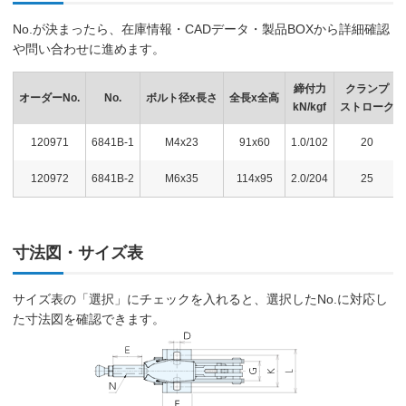
No.が決まったら、在庫情報・CADデータ・製品BOXから詳細確認
や問い合わせに進めます。
締付力
クランプ
オーダーNo.
No.
ボルト径x長さ
全長x全高
kN/kgf
ストローク
120971
6841B-1
M4x23
91x60
1.0/102
20
120972
6841B-2
M6x35
114x95
2.0/204
25
寸法図・サイズ表
サイズ表の「選択」にチェックを入れると、選択したNo.に対応し
た寸法図を確認できます。