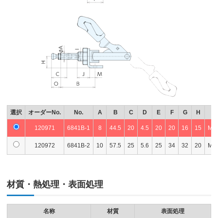
選択
オーダーNo.
No.
A
B
C
D
E
F
G
H
120971
6841B-1
8
44.5
20
4.5
20
20
16
15
M12
120972
6841B-2
10
57.5
25
5.6
25
34
32
20
M16
材質・熱処理・表面処理
名称
材質
表面処理