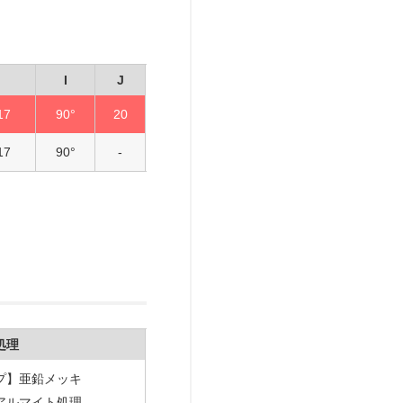
I
J
17
90°
20
17
90°
-
処理
プ】亜鉛メッキ
アルマイト処理