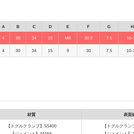
A
B
C
D
E
F
G
H
4
30
34
15
M8
30.5
7.5
10-
4
30
34
15
9
30
7.5
10-
材質
表面
【トグルクランプ】SS400
【トグルクラン
【ジョイント】A5056
【ジョイント】