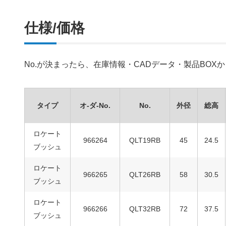
仕様/価格
No.が決まったら、在庫情報・CADデータ・製品BO
タイプ
オ-ダ-No.
No.
外径
総高
ロケート
966264
QLT19RB
45
24.5
ブッシュ
ロケート
966265
QLT26RB
58
30.5
ブッシュ
ロケート
966266
QLT32RB
72
37.5
ブッシュ