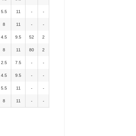
5.5
11
-
-
8
11
-
-
4.5
9.5
52
2
8
11
80
2
2.5
7.5
-
-
4.5
9.5
-
-
5.5
11
-
-
8
11
-
-