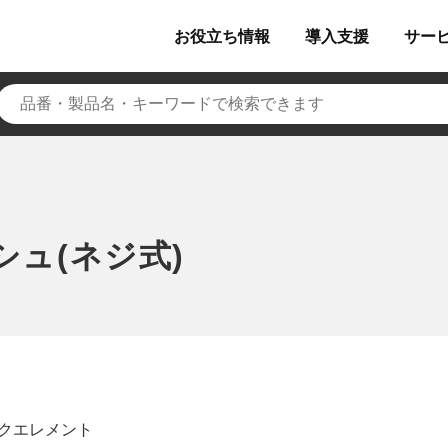
お役立ち
情報
導入
支援
サー
シュ(ネジ式)
ックエレメント