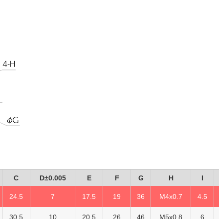
C
D±0.005
E
F
G
H
I
24.5
7
17.5
19
36
M4x0.7
4.5
30.5
10
20.5
26
46
M5x0.8
6