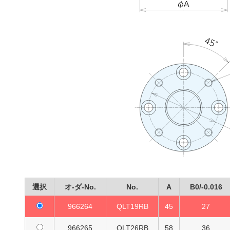
選択
オ-ダ-No.
No.
A
B0/-0.016
966264
QLT19RB
45
27
966265
QLT26RB
58
36