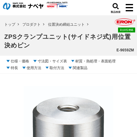
製品検索
トップ
プロダクト
位置決め締結ユニット
ZPSクランプユニット(サイドネジ式)用位置
決めピン
E-9659ZM
仕様・価格
寸法図・サイズ表
材質・熱処理・表面処理
特長
使用方法
取付方法
関連製品