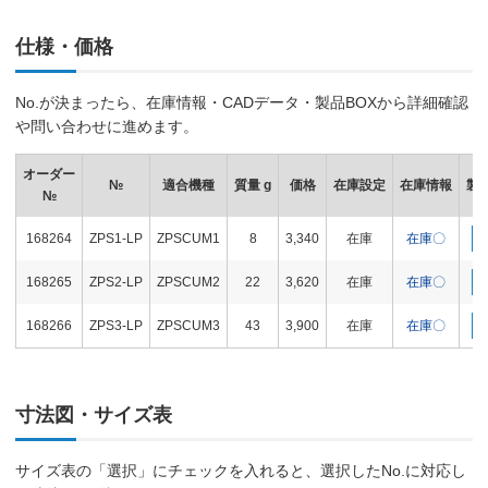
仕様・価格
No.が決まったら、在庫情報・CADデータ・製品BOXから詳細確認
や問い合わせに進めます。
オーダー
№
適合機種
質量 g
価格
在庫設定
在庫情報
製品
№
168264
ZPS1-LP
ZPSCUM1
8
3,340
在庫
在庫〇
168265
ZPS2-LP
ZPSCUM2
22
3,620
在庫
在庫〇
168266
ZPS3-LP
ZPSCUM3
43
3,900
在庫
在庫〇
寸法図・サイズ表
サイズ表の「選択」にチェックを入れると、選択したNo.に対応し