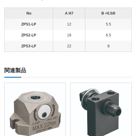
No
A H7
B +0.5/0
ZPS1-LP
12
5.5
ZPS2-LP
18
6.5
ZPS3-LP
22
8
関連製品