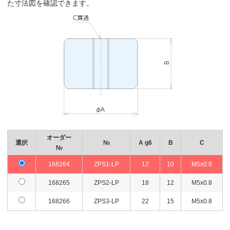
た寸法図を確認できます。
オーダー
選択
№
A g6
B
C
№
168264
ZPS1-LP
12
10
M5x0.8
168265
ZPS2-LP
18
12
M5x0.8
168266
ZPS3-LP
22
15
M5x0.8