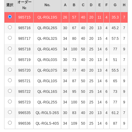
オーダー
選択
No.
A
B
C
D
E
F
G
H
№
985715
QL-RGL19S
26
57
40
20
11
4
35.3
7
985716
QL-RGL26S
30
67
40
20
13
4
45.2
7
985717
QL-RGL32S
34
80
40
20
15
4
57.5
7
985718
QL-RGL40S
34
100
50
25
14
6
77
9
985719
QL-RGL03S
30
73
40
20
13
4
51
7
985720
QL-RGL07S
30
77
40
20
13
4
55.5
7
985721
QL-RGL10S
34
87
50
25
14
6
65
9
985722
QL-RGL16S
34
95
50
25
14
6
73
9
985723
QL-RGL25S
34
100
50
25
14
6
77
9
996535
QL-RGLS-26S
30
83
40
20
13
4
61.2
7
996536
QL-RGLS-40S
34
109
50
25
14
6
87
9