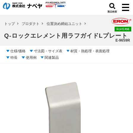
製品検索
トップ
プロダクト
位置決め締結ユニット
Q-ロックエレメント用ラフガイドLプレート
E-9659R
仕様/価格
寸法図・サイズ表
材質・熱処理・表面処理
特長
使用例
関連製品