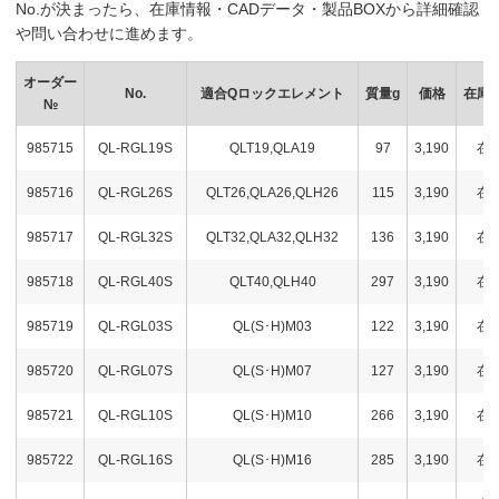
No.が決まったら、在庫情報・CADデータ・製品BOXから詳細確認
や問い合わせに進めます。
オーダー
No.
適合Qロックエレメント
質量g
価格
在庫
№
985715
QL-RGL19S
QLT19,QLA19
97
3,190
在
985716
QL-RGL26S
QLT26,QLA26,QLH26
115
3,190
在
985717
QL-RGL32S
QLT32,QLA32,QLH32
136
3,190
在
985718
QL-RGL40S
QLT40,QLH40
297
3,190
在
985719
QL-RGL03S
QL(S･H)M03
122
3,190
在
985720
QL-RGL07S
QL(S･H)M07
127
3,190
在
985721
QL-RGL10S
QL(S･H)M10
266
3,190
在
985722
QL-RGL16S
QL(S･H)M16
285
3,190
在