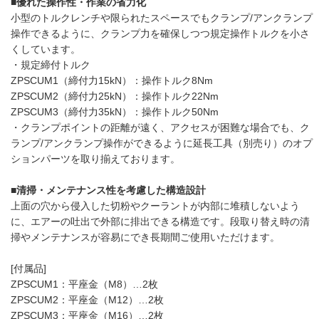
■優れた操作性・作業の省力化
小型のトルクレンチや限られたスペースでもクランプ/アンクランプ
操作できるように、クランプ力を確保しつつ規定操作トルクを小さ
くしています。
・規定締付トルク
ZPSCUM1（締付力15kN）：操作トルク8Nm
ZPSCUM2（締付力25kN）：操作トルク22Nm
ZPSCUM3（締付力35kN）：操作トルク50Nm
・クランプポイントの距離が遠く、アクセスが困難な場合でも、ク
ランプ/アンクランプ操作ができるように延長工具（別売り）のオプ
ションパーツを取り揃えております。
■清掃・メンテナンス性を考慮した構造設計
上面の穴から侵入した切粉やクーラントが内部に堆積しないよう
に、エアーの吐出で外部に排出できる構造です。段取り替え時の清
掃やメンテナンスが容易にでき長期間ご使用いただけます。
[付属品]
ZPSCUM1：平座金（M8）…2枚
ZPSCUM2：平座金（M12）…2枚
ZPSCUM3：平座金（M16）…2枚