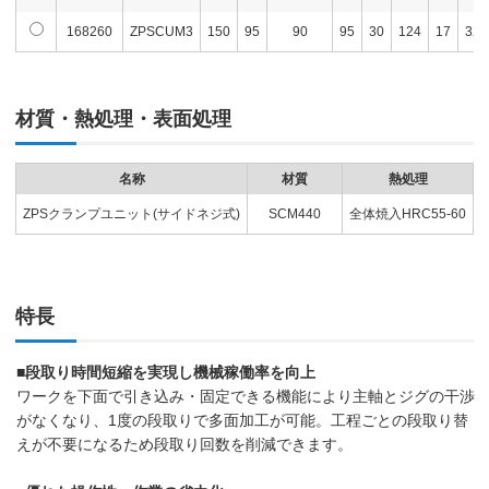
168260
ZPSCUM3
150
95
90
95
30
124
17
32
材質・熱処理・表面処理
名称
材質
熱処理
ZPSクランプユニット(サイドネジ式)
SCM440
全体焼入HRC55-60
特長
■段取り時間短縮を実現し機械稼働率を向上
ワークを下面で引き込み・固定できる機能により主軸とジグの干渉
がなくなり、1度の段取りで多面加工が可能。工程ごとの段取り替
えが不要になるため段取り回数を削減できます。