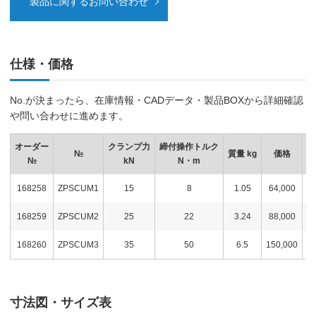
製品に関するお問い合わせ
仕様・価格
No.が決まったら、在庫情報・CADデータ・製品BOXから詳細確認
や問い合わせに進めます。
オーダー
クランプ力
締付操作トルク
№
質量 kg
価格
在
№
kN
N・m
168258
ZPSCUM1
15
8
1.05
64,000
168259
ZPSCUM2
25
22
3.24
88,000
168260
ZPSCUM3
35
50
6.5
150,000
寸法図・サイズ表