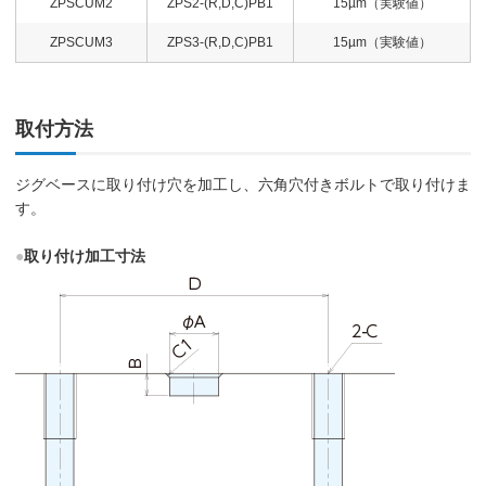
ZPSCUM2
ZPS2-(R,D,C)PB1
15µm（実験値）
ZPSCUM3
ZPS3-(R,D,C)PB1
15µm（実験値）
取付方法
ジグベースに取り付け穴を加工し、六角穴付きボルトで取り付けま
す。
●
取り付け加工寸法