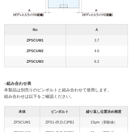
No
A
ZPSCUM1
3.7
ZPSCUM2
4.6
ZPSCUM3
6.2
●
組み合わせ表
本製品は別売りのピンボルトと組み合わせて使用します。
組み合わせは以下をご確認ください。
本体
ピンボルト
繰り返し位置決め精度
ZPSCUM1
ZPS1-(R,D,C)PB1
15µm（実験値）