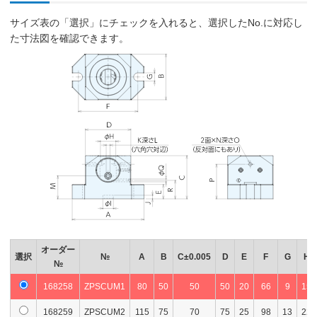
サイズ表の「選択」にチェックを入れると、選択したNo.に対応し
た寸法図を確認できます。
オーダー
選択
№
A
B
C±0.005
D
E
F
G
H
№
168258
ZPSCUM1
80
50
50
50
20
66
9
15
168259
ZPSCUM2
115
75
70
75
25
98
13
22