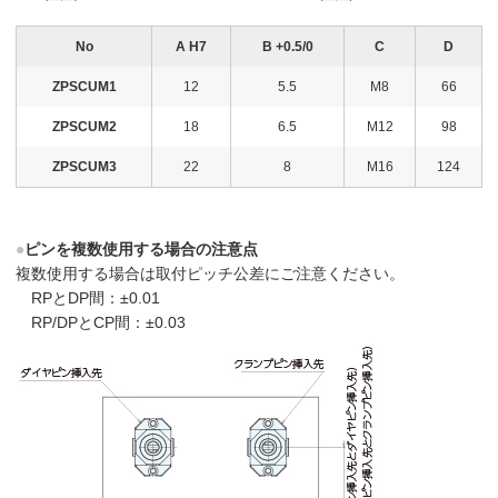
No
A H7
B +0.5/0
C
D
ZPSCUM1
12
5.5
M8
66
ZPSCUM2
18
6.5
M12
98
ZPSCUM3
22
8
M16
124
●
ピンを複数使用する場合の注意点
複数使用する場合は取付ピッチ公差にご注意ください。
RPとDP間：±0.01
RP/DPとCP間：±0.03