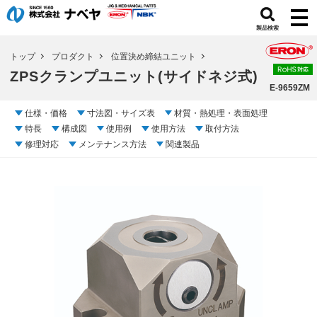
製品検索
トップ
プロダクト
位置決め締結ユニット
ZPSクランプユニット(サイドネジ式)
E-9659ZM
仕様・価格
寸法図・サイズ表
材質・熱処理・表面処理
特長
構成図
使用例
使用方法
取付方法
修理対応
メンテナンス方法
関連製品