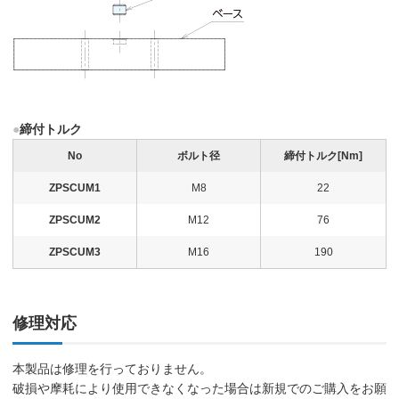
●
締付トルク
No
ボルト径
締付トルク[Nm]
ZPSCUM1
M8
22
ZPSCUM2
M12
76
ZPSCUM3
M16
190
修理対応
本製品は修理を行っておりません。
破損や摩耗により使用できなくなった場合は新規でのご購入をお願