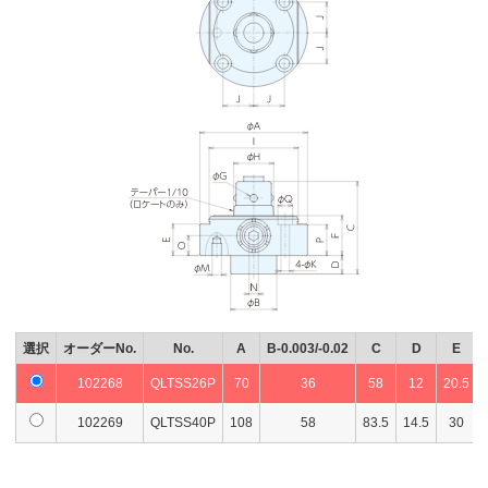
選択
オーダーNo.
No.
A
B-0.003/-0.02
C
D
E
102268
QLTSS26P
70
36
58
12
20.5
102269
QLTSS40P
108
58
83.5
14.5
30