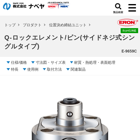
製品検索
トップ
プロダクト
位置決め締結ユニット
Q-ロックエレメント/ピン(サイドネジ式シン
グルタイプ)
E-9659C
仕様/価格
寸法図・サイズ表
材質・熱処理・表面処理
特長
使用例
取付方法
関連製品