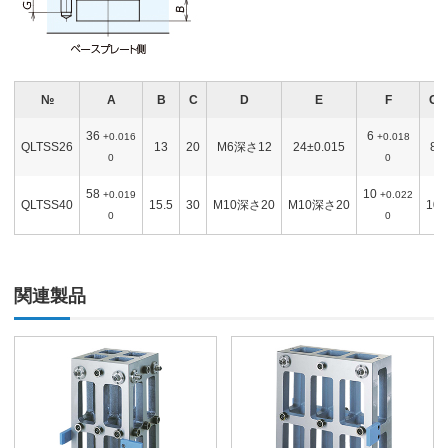
№
A
B
C
D
E
F
G
36
6
+0.016
+0.018
QLTSS26
13
20
M6深さ12
24±0.015
8
0
0
58
10
+0.019
+0.022
QLTSS40
15.5
30
M10深さ20
M10深さ20
10
0
0
関連製品