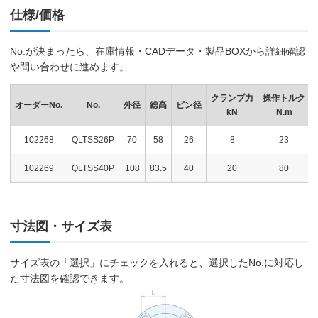
仕様/価格
No.が決まったら、在庫情報・CADデータ・製品BOXから詳細確認
や問い合わせに進めます。
クランプ力
操作トルク
オーダーNo.
No.
外径
総高
ピン径
kN
N.m
102268
QLTSS26P
70
58
26
8
23
102269
QLTSS40P
108
83.5
40
20
80
寸法図・サイズ表
サイズ表の「選択」にチェックを入れると、選択したNo.に対応し
た寸法図を確認できます。