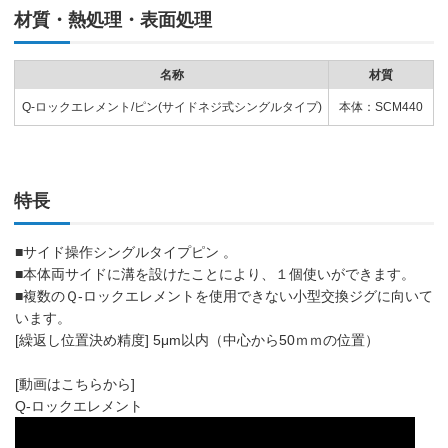
材質・熱処理・表面処理
名称
材質
Q-ロックエレメント/ピン(サイドネジ式シングルタイプ)
本体：SCM440
特長
■サイド操作シングルタイプピン 。
■本体両サイドに溝を設けたことにより、１個使いができます。
■複数のＱ-ロックエレメントを使用できない小型交換ジグに向いて
います。
[繰返し位置決め精度] 5μm以内（中心から50ｍｍの位置）
[動画はこちらから]
Q-ロックエレメント