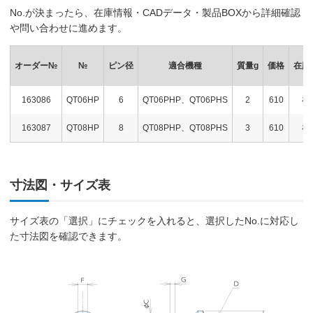
No.が決まったら、在庫情報・CADデータ・製品BOXから詳細確認
や問い合わせに進めます。
オーダー№
№
ピン径
適合機種
質量g
価格
在庫
163086
QT06HP
6
QT06PHP、QT06PHS
2
610
在
163087
QT08HP
8
QT08PHP、QT08PHS
3
610
在
寸法図・サイズ表
サイズ表の「選択」にチェックを入れると、選択したNo.に対応し
た寸法図を確認できます。