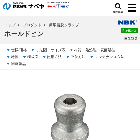
製品検索
トップ
プロダクト
簡単着脱クランプ
ホールドピン
E-1422
仕様/価格
寸法図・サイズ表
材質・熱処理・表面処理
特長
構成図
使用方法
取付方法
メンテナンス方法
関連製品