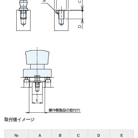
取付後イメージ
№
A
B
C
D
E