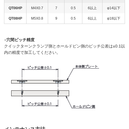
QT06HP
M4X0.7
7
0.5
6以上
φ14以下
QT08HP
M5X0.8
9
0.5
6以上
φ18以下
●
穴間ピッチ精度
クイックターンクランプ側とホールドピン側のピッチ公差は±0.1以
内の精度で加工してください。