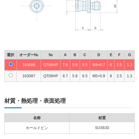
選択
オーダー№
№
A
B
C
D
E
F
G
163086
QT06HP
7.6
5.8
5.5
M4×0.7
6
2.5
1.3
163087
QT08HP
8.7
5.8
6.5
M5×0.8
8
2.5
1.3
材質・熱処理・表面処理
名称
材質
ホールドピン
SUS630