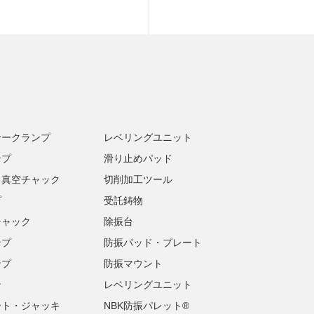
ナークランプ
レベリングユニット
ンプ
滑り止めパッド
・真空チャック
切削加工ツール
プ
受託鋳物
チャック
除振台
ンプ
防振パッド・プレート
ンプ
防振マウント
ン
レベリングユニット
ート・ジャッキ
NBK防振パレット®