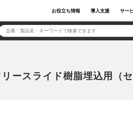
お役立ち
情報
導入
支援
サー
フリースライド樹脂埋込用（セ