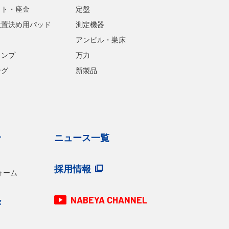
ット・座金
定盤
位置決め用パッド
測定機器
アンビル・巣床
ランプ
万力
ング
新製品
せ
ニュース一覧
採用情報
ォーム
NABEYA CHANNEL
録