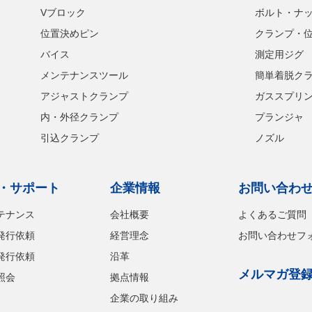
Vブロック
ボルト・ナ
位置決めピン
クランプ・
バイス
測定用ジグ
メンテナンスツール
簡単着脱ク
アジャストクランプ
ガススプリ
内・外径クランプ
プランジャ
引込クランプ
ノズル
・サポート
企業情報
お問い合わ
テナンス
会社概要
よくあるご質問
発行依頼
経営理念
お問い合わせフ
発行依頼
沿革
メルマガ登
照会
拠点情報
企業の取り組み