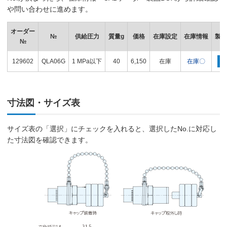
や問い合わせに進めます。
オーダー
№
供給圧力
質量g
価格
在庫設定
在庫情報
製品
№
129602
QLA06G
1 MPa以下
40
6,150
在庫
在庫〇
寸法図・サイズ表
サイズ表の「選択」にチェックを入れると、選択したNo.に対応し
た寸法図を確認できます。