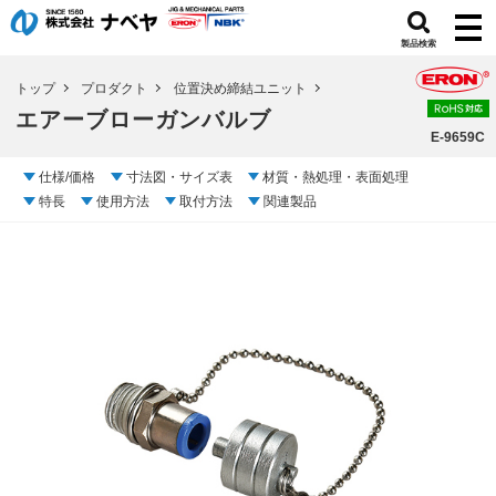
製品検索
トップ
プロダクト
位置決め締結ユニット
エアーブローガンバルブ
E-9659C
仕様/価格
寸法図・サイズ表
材質・熱処理・表面処理
特長
使用方法
取付方法
関連製品