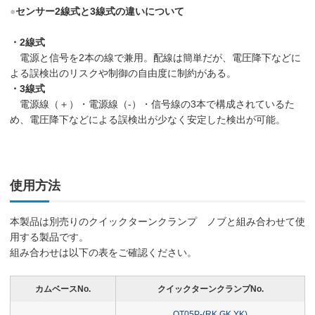
●
センサー2線式と3線式の違いについて
・2線式
電源と信号を2本の線で兼用。配線は簡単だが、電圧降下などに
よる誤検出のリスクや制御の自由度に制約がある。
・3線式
電源線（＋）・電源線（-）・信号線の3本で構成されているた
め、電圧降下などによる誤検出が少なく安定した検出が可能。
使用方法
本製品は別売りのクイックターンクランプ ノブと組み合わせて使
用する製品です。
組み合わせは以下の表をご確認ください。
カムベースNo.
クイックターンクランプNo.
QT05P-(RK,GK,YK)