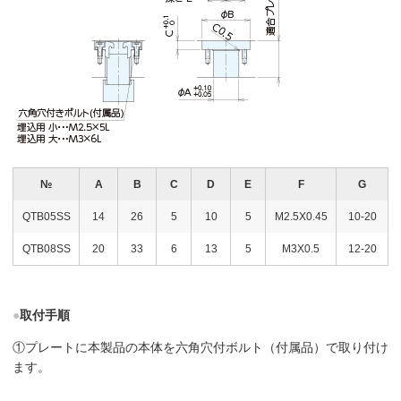
№
A
B
C
D
E
F
G
QTB05SS
14
26
5
10
5
M2.5X0.45
10-20
QTB08SS
20
33
6
13
5
M3X0.5
12-20
●
取付手順
①プレートに本製品の本体を六角穴付ボルト（付属品）で取り付け
ます。