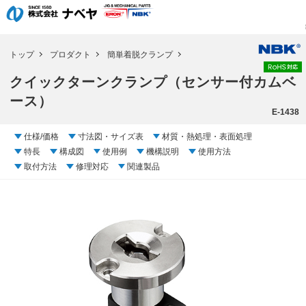
トップ
プロダクト
簡単着脱クランプ
クイックターンクランプ（センサー付カムベ
ース）
E-1438
仕様/価格
寸法図・サイズ表
材質・熱処理・表面処理
特長
構成図
使用例
機構説明
使用方法
取付方法
修理対応
関連製品