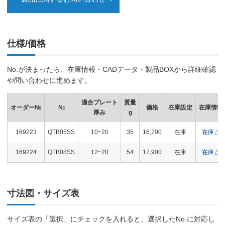
仕様/価格
No.が決まったら、在庫情報・CADデータ・製品BOXから詳細確認
や問い合わせに進めます。
適合プレート
質量
オーダー№
№
価格
在庫設定
在庫情報
厚み
g
169223
QTB05SS
10~20
35
16,700
在庫
在庫△
169224
QTB08SS
12~20
54
17,900
在庫
在庫△
寸法図・サイズ表
サイズ表の「選択」にチェックを入れると、選択したNo.に対応し