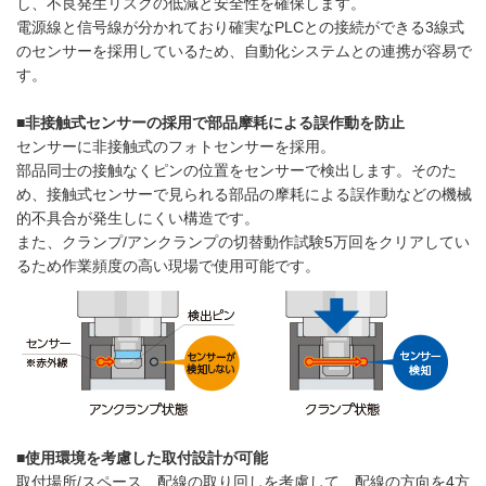
し、不良発生リスクの低減と安全性を確保します。
電源線と信号線が分かれており確実なPLCとの接続ができる3線式
のセンサーを採用しているため、自動化システムとの連携が容易で
す。
■非接触式センサーの採用で部品摩耗による誤作動を防止
センサーに非接触式のフォトセンサーを採用。
部品同士の接触なくピンの位置をセンサーで検出します。そのた
め、接触式センサーで見られる部品の摩耗による誤作動などの機械
的不具合が発生しにくい構造です。
また、クランプ/アンクランプの切替動作試験5万回をクリアしてい
るため作業頻度の高い現場で使用可能です。
■使用環境を考慮した取付設計が可能
取付場所/スペース、配線の取り回しを考慮して、配線の方向を4方