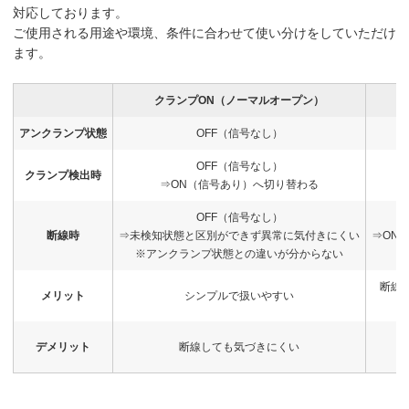
対応しております。
ご使用される用途や環境、条件に合わせて使い分けをしていただけ
ます。
クランプON（ノーマルオープン）
アンクランプ状態
OFF（信号なし）
OFF（信号なし）
クランプ検出時
⇒ON（信号あり）へ切り替わる
OFF（信号なし）
断線時
⇒未検知状態と区別ができず異常に気付きにくい
⇒ON
※アンクランプ状態との違いが分からない
断線
メリット
シンプルで扱いやすい
デメリット
断線しても気づきにくい