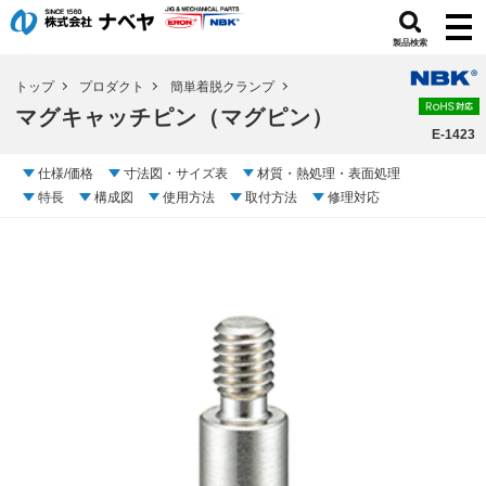
製品検索
トップ
プロダクト
簡単着脱クランプ
マグキャッチピン（マグピン）
E-1423
仕様/価格
寸法図・サイズ表
材質・熱処理・表面処理
特長
構成図
使用方法
取付方法
修理対応