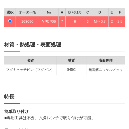
選択
オーダー№
№
A
B +0.1/0
C
D
E
F
163090
MPCP06
7
6
6
M4×0.7
2
2.5
材質・熱処理・表面処理
名称
材質
表面処理
マグキャッチピン（マグピン）
S45C
無電解ニッケルメッキ
特長
簡単取り付け
■専用工具は不要。六角レンチで取り付けが可能。