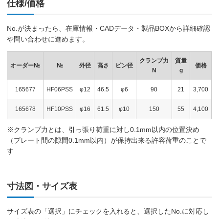
仕様/価格
No.が決まったら、在庫情報・CADデータ・製品BOXから詳細確認
や問い合わせに進めます。
クランプ力
質量
オーダー№
№
外径
高さ
ピン径
価格
N
g
165677
HF06PSS
φ12
46.5
φ6
90
21
3,700
165678
HF10PSS
φ16
61.5
φ10
150
55
4,100
※クランプ力とは、引っ張り荷重に対し0.1mm以内の位置決め
（プレート間の隙間0.1mm以内）が保持出来る許容荷重のことで
す
寸法図・サイズ表
サイズ表の「選択」にチェックを入れると、選択したNo.に対応し