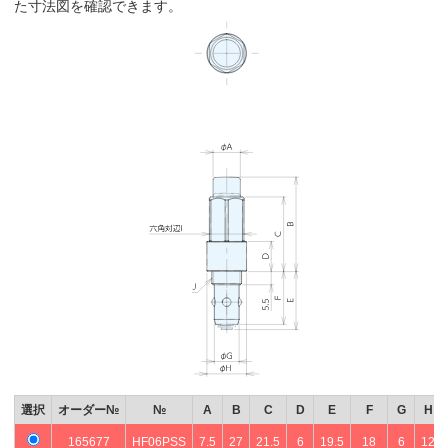
た寸法図を確認できます。
選択
オーダー№
№
A
B
C
D
E
F
G
H
165677
HF06PSS
7.5
27
21.5
6
19.5
18
6
12