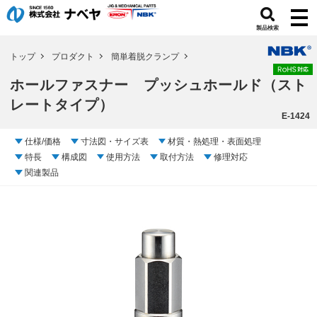
製品検索
トップ
プロダクト
簡単着脱クランプ
ホールファスナー プッシュホールド（スト
レートタイプ）
E-1424
仕様/価格
寸法図・サイズ表
材質・熱処理・表面処理
特長
構成図
使用方法
取付方法
修理対応
関連製品