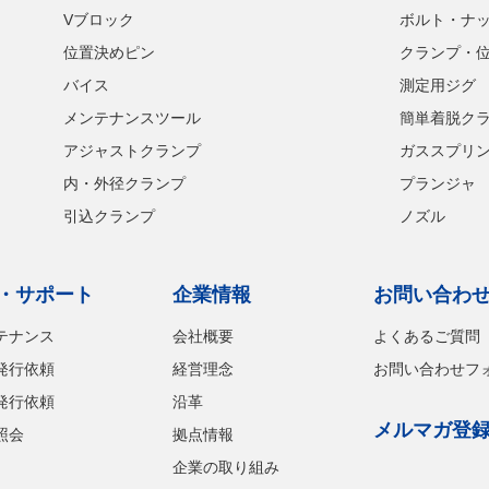
Vブロック
ボルト・ナ
位置決めピン
クランプ・
バイス
測定用ジグ
メンテナンスツール
簡単着脱ク
アジャストクランプ
ガススプリ
内・外径クランプ
プランジャ
引込クランプ
ノズル
・サポート
企業情報
お問い合わ
テナンス
会社概要
よくあるご質問
発行依頼
経営理念
お問い合わせフ
発行依頼
沿革
メルマガ登
照会
拠点情報
企業の取り組み