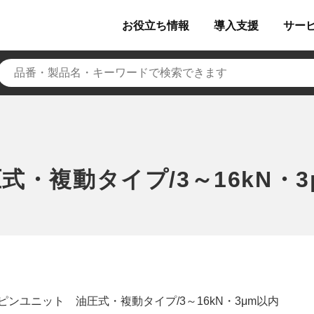
お役立ち
情報
導入
支援
サー
・複動タイプ/3～16kN・3
ピンユニット 油圧式・複動タイプ/3～16kN・3μm以内