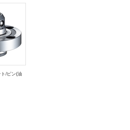
ト/ピン(油