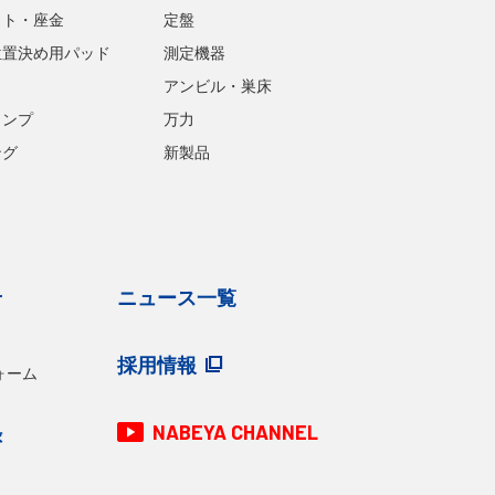
ット・座金
定盤
位置決め用パッド
測定機器
アンビル・巣床
ランプ
万力
ング
新製品
せ
ニュース一覧
採用情報
ォーム
NABEYA CHANNEL
録