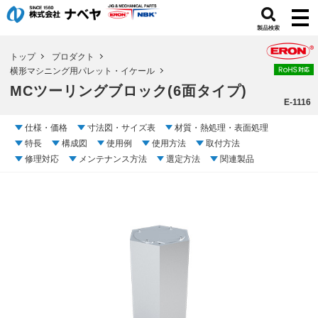
製品検索
トップ
プロダクト
横形マシニング用パレット・イケール
MCツーリングブロック(6面タイプ)
E-1116
仕様・価格
寸法図・サイズ表
材質・熱処理・表面処理
特長
構成図
使用例
使用方法
取付方法
修理対応
メンテナンス方法
選定方法
関連製品