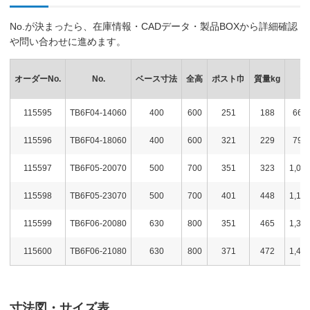
No.が決まったら、在庫情報・CADデータ・製品BOXから詳細確認
や問い合わせに進めます。
オーダーNo.
No.
ベース寸法
全高
ポスト巾
質量kg
価
115595
TB6F04-14060
400
600
251
188
660
115596
TB6F04-18060
400
600
321
229
795
115597
TB6F05-20070
500
700
351
323
1,04
115598
TB6F05-23070
500
700
401
448
1,16
115599
TB6F06-20080
630
800
351
465
1,37
115600
TB6F06-21080
630
800
371
472
1,45
寸法図・サイズ表