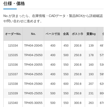
仕様・価格
No.が決まったら、在庫情報・CADデータ・製品BOXから詳細確認
や問い合わせに進めます。
オーダーNo.
No.
ベース寸法
全高
ポスト巾
質量kg
価
115334
TPH04-20045
400
450
200.8
139
487,
115335
TPH04-25050
400
500
250.8
178
575,
115336
TPH04-20055
400
550
200.8
160
530,
115337
TPH04-25055
400
550
250.8
193
595,
115338
TPH04-25060
400
600
250.8
207
620,
115339
TPH05-25055
500
550
250.8
231
800,
115340
TPH05-30055
500
550
300.8
263
870,