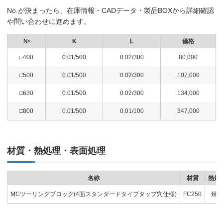
No.が決まったら、在庫情報・CADデータ・製品BOXから詳細確認
や問い合わせに進めます。
№
K
L
価格
□400
0.01/500
0.02/300
80,000
□500
0.01/500
0.02/300
107,000
□630
0.01/500
0.02/300
134,000
□800
0.01/500
0.01/100
347,000
材質・熱処理・表面処理
名称
材質
熱処
MCツーリングブロック(4面スタンダードタイプタップ穴仕様)
FC250
焼鈍