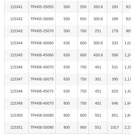
115341
TPH05-35055
500
550
350.8
293
915,
115342
TPH05-30065
500
650
300.8
299
920,
115343
TPH05-25070
500
700
251
279
905,
115344
TPH06-30060
630
600
300.8
333
1,020
115345
TPH06-45060
630
600
450.8
508
1,240
115346
TPH06-40070
630
700
401
531
1,310
115347
TPH06-30075
630
750
301
395
1,170
115348
TPH06-45075
630
750
451
620
1,420
115349
TPH08-40070
800
700
401
646
1,640
115350
TPH08-50080
800
800
501
851
1,840
115351
TPH08-55090
800
900
551
1017
2,270