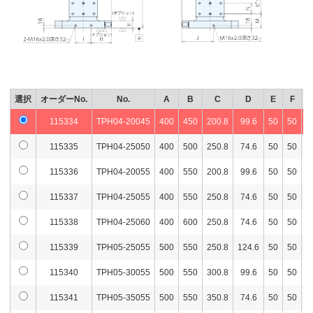
選択
オーダーNo.
No.
A
B
C
D
E
F
115334
TPH04-20045
400
450
200.8
99.6
50
50
3
115335
TPH04-25050
400
500
250.8
74.6
50
50
3
115336
TPH04-20055
400
550
200.8
99.6
50
50
3
115337
TPH04-25055
400
550
250.8
74.6
50
50
3
115338
TPH04-25060
400
600
250.8
74.6
50
50
3
115339
TPH05-25055
500
550
250.8
124.6
50
50
4
115340
TPH05-30055
500
550
300.8
99.6
50
50
4
115341
TPH05-35055
500
550
350.8
74.6
50
50
4