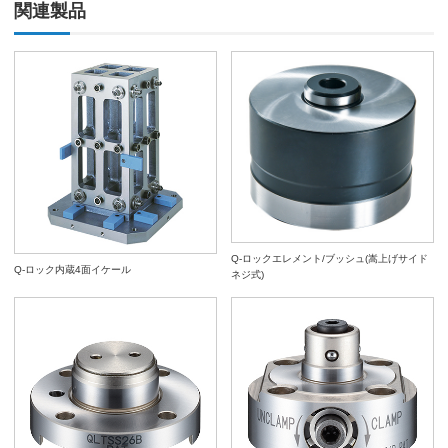
関連製品
Q-ロックエレメント/ブッシュ(嵩上げサイド
Q-ロック内蔵4面イケール
ネジ式)