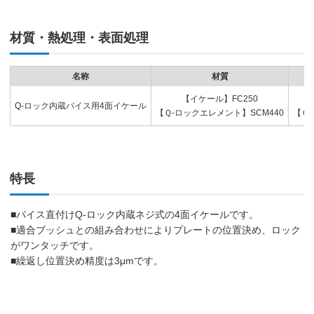
材質・熱処理・表面処理
名称
材質
【イケール】FC250
Q-ロック内蔵バイス用4面イケール
【Ｑ-ロックエレメント】SCM440
【Ｑ
特長
■バイス直付けQ-ロック内蔵ネジ式の4面イケールです。
■適合ブッシュとの組み合わせによりプレートの位置決め、ロック
がワンタッチです。
■繰返し位置決め精度は3μmです。