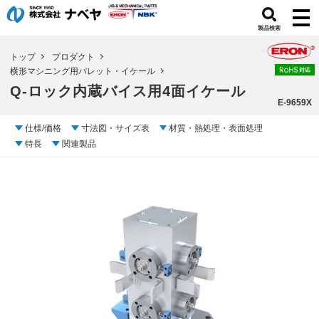
製品検索
トップ
プロダクト
横形マシニング用パレット・イケール
Q-ロック内蔵バイス用4面イケール
E-9659X
仕様/価格
寸法図・サイズ表
材質・熱処理・表面処理
特長
関連製品