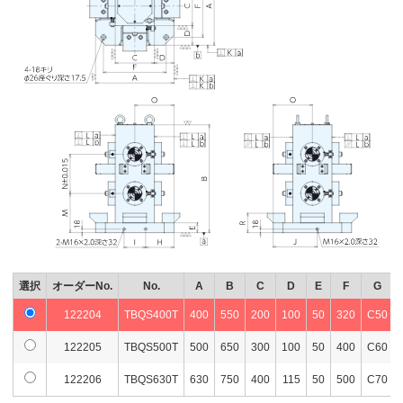
選択
オーダーNo.
No.
A
B
C
D
E
F
G
122204
TBQS400T
400
550
200
100
50
320
C50
122205
TBQS500T
500
650
300
100
50
400
C60
122206
TBQS630T
630
750
400
115
50
500
C70