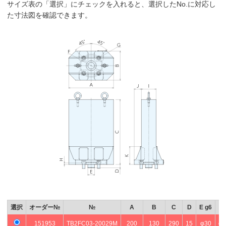
サイズ表の「選択」にチェックを入れると、選択したNo.に対応し
た寸法図を確認できます。
選択
オーダー№
№
A
B
C
D
E g6
F
151953
TB2FC03-20029M
200
130
290
15
φ30
φ9