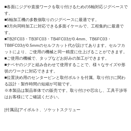
■各面にジグや直接ワークを取り付けるための5軸対応ジグベースで
す。
■5軸加工機の多数個取りのジグベースに最適です。
■3方向同時加工に対応できる多面イケールで、工程集約に最適で
す。
■TB2FC03・TB3FC03・TB4FC03が0.4mm、TB6FC03・
TB8FC03が0.5mmのセルフカット代が設けてあります。セルフカ
ットにより、ご使用の機械と同一精度に仕上げることができます。
■ご使用の機械で、タップなどお好みの加工ができます。
■ナベヤのジグと組み合わせて使用することで、様々なサイズや形
状のワークに対応できます。
■位置決め用のセンターピンと取付ボルトを付属。取り付けに関わ
る設計・製作時間の短縮が可能です。
※本製品は製品単体での販売です。取り付けや芯出し、工具干渉等
はお客様にてご確認ください。
[付属品]アイボルト、ソケットスクリュー