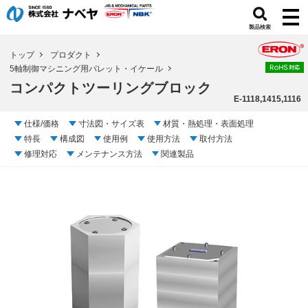
製品検索
トップ
プロダクト
5軸制御マシニング用パレット・イケール
コンパクトツーリングブロック
E-1118,1415,1116
仕様/価格
寸法図・サイズ表
材質・熱処理・表面処理
特長
構成図
使用例
使用方法
取付方法
修理対応
メンテナンス方法
関連製品