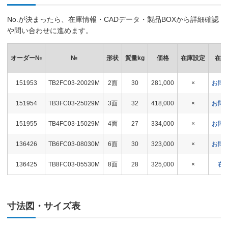
No.が決まったら、在庫情報・CADデータ・製品BOXから詳細確認
や問い合わせに進めます。
オーダー№
№
形状
質量kg
価格
在庫設定
在庫
151953
TB2FC03-20029M
2面
30
281,000
×
お問
151954
TB3FC03-25029M
3面
32
418,000
×
お問
151955
TB4FC03-15029M
4面
27
334,000
×
お問
136426
TB6FC03-08030M
6面
30
323,000
×
お問
136425
TB8FC03-05530M
8面
28
325,000
×
在
寸法図・サイズ表