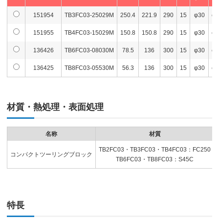
151954
TB3FC03-25029M
250.4
221.9
290
15
φ30
φ9
151955
TB4FC03-15029M
150.8
150.8
290
15
φ30
φ9
136426
TB6FC03-08030M
78.5
136
300
15
φ30
φ9
136425
TB8FC03-05530M
56.3
136
300
15
φ30
φ9
材質・熱処理・表面処理
名称
材質
TB2FC03・TB3FC03・TB4FC03：FC250
コンパクトツーリングブロック
TB6FC03・TB8FC03：S45C
特長