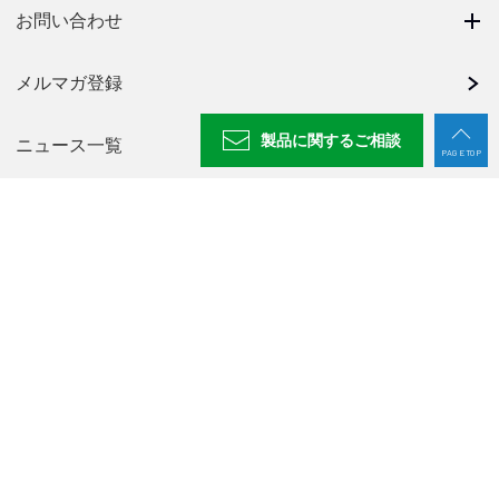
お問い合わせ
メルマガ登録
製品に関する
ご相談
ニュース一覧
PAGE TOP
採用情報
NABEYA CHANNEL
プライバシーポリシー
廃番製品一覧
〒500-8433 岐阜県岐阜市若杉町25
TEL：
058-273-6521
FAX：058-278-0220