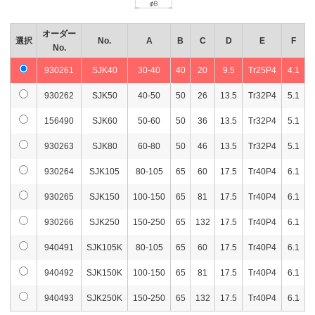
オーダー
選択
No.
A
B
C
D
E
F
No.
930261
SJK40
30-40
40
20
9.5
Tr25P4
4.1
930262
SJK50
40-50
50
26
13.5
Tr32P4
5.1
156490
SJK60
50-60
50
36
13.5
Tr32P4
5.1
930263
SJK80
60-80
50
46
13.5
Tr32P4
5.1
930264
SJK105
80-105
65
60
17.5
Tr40P4
6.1
930265
SJK150
100-150
65
81
17.5
Tr40P4
6.1
930266
SJK250
150-250
65
132
17.5
Tr40P4
6.1
940491
SJK105K
80-105
65
60
17.5
Tr40P4
6.1
940492
SJK150K
100-150
65
81
17.5
Tr40P4
6.1
940493
SJK250K
150-250
65
132
17.5
Tr40P4
6.1