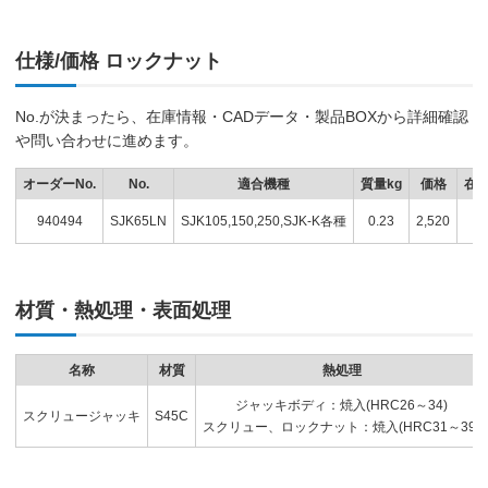
仕様/価格 ロックナット
No.が決まったら、在庫情報・CADデータ・製品BOXから詳細確認
や問い合わせに進めます。
オーダーNo.
No.
適合機種
質量kg
価格
在
940494
SJK65LN
SJK105,150,250,SJK-K各種
0.23
2,520
材質・熱処理・表面処理
名称
材質
熱処理
ジャッキボディ：焼入(HRC26～34)
スクリュージャッキ
S45C
スクリュー、ロックナット：焼入(HRC31～39)