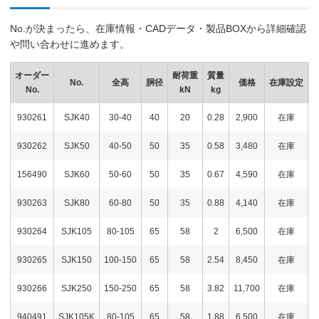
No.が決まったら、在庫情報・CADデータ・製品BOXから詳細確認
や問い合わせに進めます。
オーダー
耐荷重
質量
No.
全高
胴径
価格
在庫設定
No.
kN
kg
930261
SJK40
30-40
40
20
0.28
2,900
在庫
930262
SJK50
40-50
50
35
0.58
3,480
在庫
156490
SJK60
50-60
50
35
0.67
4,590
在庫
930263
SJK80
60-80
50
35
0.88
4,140
在庫
930264
SJK105
80-105
65
58
2
6,500
在庫
930265
SJK150
100-150
65
58
2.54
8,450
在庫
930266
SJK250
150-250
65
58
3.82
11,700
在庫
940491
SJK105K
80-105
65
58
1.88
6,500
在庫