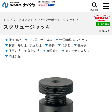
製品検索
トップ
プロダクト
ワークサポート・ジャッキ
スクリュージャッキ
E-9176
仕様/価格
寸法図・サイズ表
仕様/価格 ロックナット
材質・熱処理・表面処理
特長
構成図
使用例
使用方法
取付方法
修理対応
メンテナンス方法
関連製品