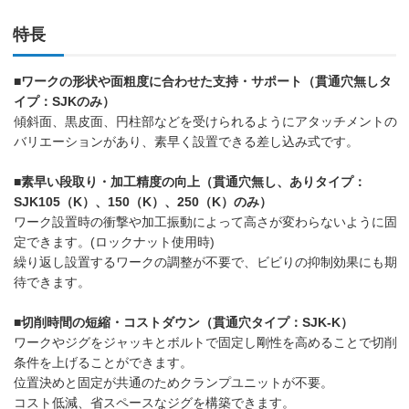
特長
■ワークの形状や面粗度に合わせた支持・サポート（貫通穴無しタ
イプ：SJKのみ）
傾斜面、黒皮面、円柱部などを受けられるようにアタッチメントの
バリエーションがあり、素早く設置できる差し込み式です。
■素早い段取り・加工精度の向上（貫通穴無し、ありタイプ：
SJK105（K）、150（K）、250（K）のみ）
ワーク設置時の衝撃や加工振動によって高さが変わらないように固
定できます。(ロックナット使用時)
繰り返し設置するワークの調整が不要で、ビビりの抑制効果にも期
待できます。
■切削時間の短縮・コストダウン（貫通穴タイプ：SJK-K）
ワークやジグをジャッキとボルトで固定し剛性を高めることで切削
条件を上げることができます。
位置決めと固定が共通のためクランプユニットが不要。
コスト低減、省スペースなジグを構築できます。