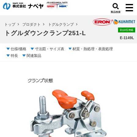
製品検索
トップ
プロダクト
トグルクランプ
トグルダウンクランプ251-L
E-1149L
仕様/価格
寸法図・サイズ表
材質・熱処理・表面処理
特長
関連製品