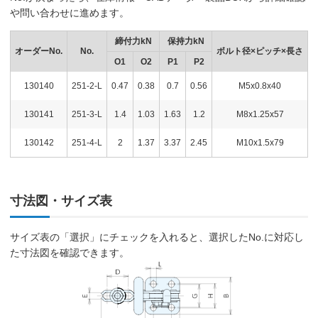
や問い合わせに進めます。
締付力kN
保持力kN
オーダーNo.
No.
ボルト径×ピッチ×長さ
O1
O2
P1
P2
130140
251-2-L
0.47
0.38
0.7
0.56
M5x0.8x40
130141
251-3-L
1.4
1.03
1.63
1.2
M8x1.25x57
130142
251-4-L
2
1.37
3.37
2.45
M10x1.5x79
寸法図・サイズ表
サイズ表の「選択」にチェックを入れると、選択したNo.に対応し
た寸法図を確認できます。