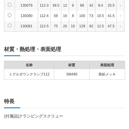
130079
112-3
39.5
12
6
68
42
8.4
25.5
-
9
130080
112-4
58
16
8
100
73
10.5
41.5
-
8
130081
112-5
75
20
10
129
92
12.5
47.5
-
1
材質・熱処理・表面処理
名称
材質
表面処理
トグルダウンクランプ112
SM490
亜鉛メッキ
特長
[付属品]クランピングスクリュー