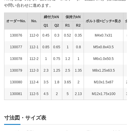
や問い合わせに進めます。
締付力kN
保持力kN
オーダーNo.
No.
ボルト径×ピッチ×長さ
全
Q1
Q2
R1
R2
130076
112-0
0.45
0.3
0.52
0.35
M4x0.7x31
82
130077
112-1
0.85
0.65
1
0.8
M5x0.8x43.5
1
130078
112-2
1
0.75
1.2
1
M6x1.0x50.5
1
130079
112-3
2.3
1.25
2.5
1.35
M8x1.25x63.5
2
130080
112-4
3.5
1.8
3.65
2
M10x1.5x87
29
130081
112-5
4.5
2
5
2.13
M12x1.75x100
34
寸法図・サイズ表