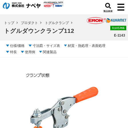
製品検索
トップ
プロダクト
トグルクランプ
トグルダウンクランプ112
E-1143
仕様/価格
寸法図・サイズ表
材質・熱処理・表面処理
特長
使用例
関連製品