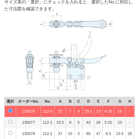
サイズ表の「選択」にチェックを入れると、選択したNo.に対応し
た寸法図を確認できます。
選択
オーダーNo.
No.
A
B
C
D
E
F
G
H
I
130076
112-0
25
7
4
25.5
13
4.25
16
-
4
130077
112-1
33.5
9
5
43
28
5.25
23
-
5
130078
112-2
37
10
5
66
47
6.5
23.5
26
6