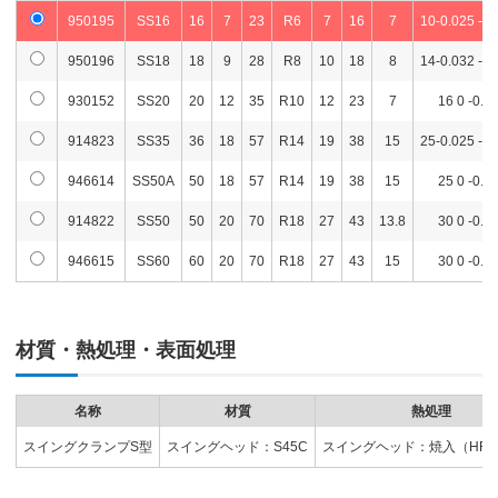
950195
SS16
16
7
23
R6
7
16
7
10-0.025 -0.
950196
SS18
18
9
28
R8
10
18
8
14-0.032 -0.
930152
SS20
20
12
35
R10
12
23
7
16 0 -0.0
914823
SS35
36
18
57
R14
19
38
15
25-0.025 -0.
946614
SS50A
50
18
57
R14
19
38
15
25 0 -0.0
914822
SS50
50
20
70
R18
27
43
13.8
30 0 -0.0
946615
SS60
60
20
70
R18
27
43
15
30 0 -0.0
材質・熱処理・表面処理
名称
材質
熱処理
スイングクランプS型
スイングヘッド：S45C
スイングヘッド：焼入（HRC25