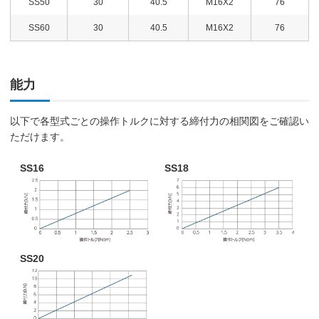
SS50
30
40.5
M16X2
76
SS60
30
40.5
M16X2
76
能力
以下で各型式ごとの操作トルクに対する締付力の相関図をご確認い
ただけます。
SS16
SS18
SS20