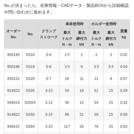
No.が決まったら、在庫情報・CADデータ・製品BOXから詳細確認
や問い合わせに進めます。
単体使用時
ホルダー使用時
オーダー
クランプ
質量
最大
最大
最大
最大
No.
No.
ストローク
kg
トルク
締付力
トルク
締付力
N・m
kN
N・m
kN
950195
SS16
0-6
2.5
2
2
2
0.02
5
950196
SS18
0-8
3.5
6
3.5
5.5
0.04
6
930152
SS20
0-7
26
11
11
6
0.07
6
914823
SS35
3-13
54
18
51
15
0.29
6
946614
SS50A
3-13
40
15
54
15
0.32
7
914822
SS50
3-15
96
31
59
15
0.58
8
946615
SS60
3-15
117
26
78
15
0.62
8