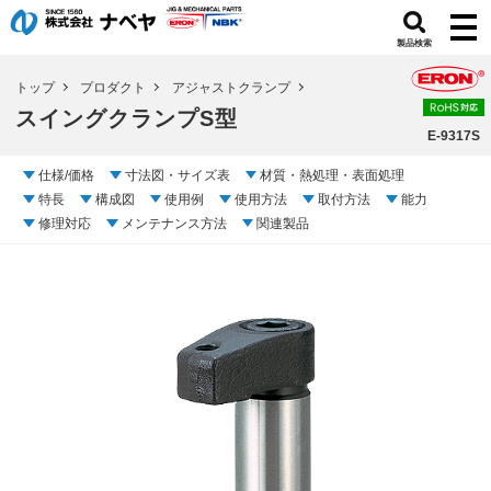
製品検索
トップ
プロダクト
アジャストクランプ
スイングクランプS型
E-9317S
仕様/価格
寸法図・サイズ表
材質・熱処理・表面処理
特長
構成図
使用例
使用方法
取付方法
能力
修理対応
メンテナンス方法
関連製品