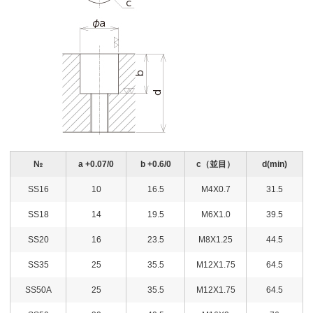
№
a +0.07/0
b +0.6/0
c（並目）
d(min)
SS16
10
16.5
M4X0.7
31.5
SS18
14
19.5
M6X1.0
39.5
SS20
16
23.5
M8X1.25
44.5
SS35
25
35.5
M12X1.75
64.5
SS50A
25
35.5
M12X1.75
64.5