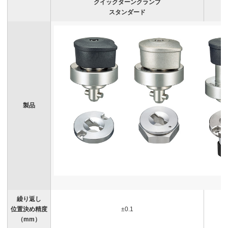
クイックターンクランプ
スタンダード
製品
繰り返し
位置決め精度
±0.1
（mm）