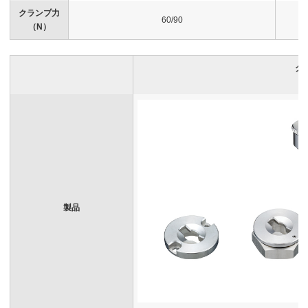
クランプ力
60/90
（N）
ク
製品