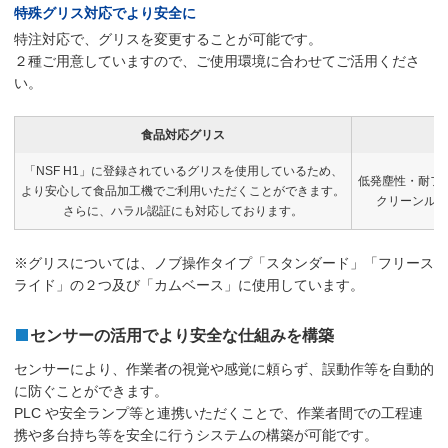
特殊グリス対応でより安全に
特注対応で、グリスを変更することが可能です。
２種ご用意していますので、ご使用環境に合わせてご活用くださ
い。
食品対応グリス
「NSF H1」に登録されているグリスを使用しているため、
低発塵性・耐フ
より安心して食品加工機でご利用いただくことができます。
クリーンルー
さらに、ハラル認証にも対応しております。
※グリスについては、ノブ操作タイプ「スタンダード」「フリース
ライド」の２つ及び「カムベース」に使用しています。
センサーの活用でより安全な仕組みを構築
センサーにより、作業者の視覚や感覚に頼らず、誤動作等を自動的
に防ぐことができます。
PLC や安全ランプ等と連携いただくことで、作業者間での工程連
携や多台持ち等を安全に行うシステムの構築が可能です。