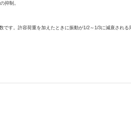
動の抑制。
数です。許容荷重を加えたときに振動が1/2～1/3に減衰され