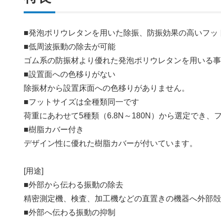
■発泡ポリウレタンを用いた除振、防振効果の高いフッ
■低周波振動の除去が可能
ゴム系の防振材より優れた発泡ポリウレタンを用いる
■設置面への色移りがない
除振材から設置床面への色移りがありません。
■フットサイズは全種類同一です
荷重にあわせて5種類（6.8N～180N）から選定でき
■樹脂カバー付き
デザイン性に優れた樹脂カバーが付いています。
[用途]
■外部から伝わる振動の除去
精密測定機、検査、加工機などの直置きの機器へ外部
■外部へ伝わる振動の抑制