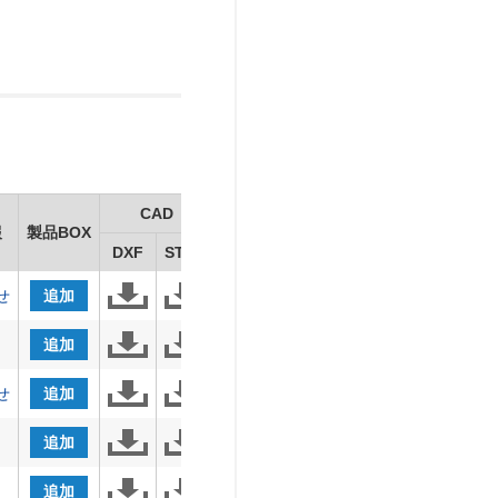
CAD
報
製品BOX
DXF
STEP
せ
追加
追加
せ
追加
追加
追加