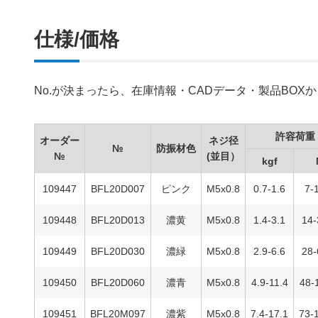
仕様/価格
No.が決まったら、在庫情報・CADデータ・製品BO
許容荷重
オーダー
ネジ径
№
防振材色
№
(並目）
kgf
109447
BFL20D007
ピンク
M5x0.8
0.7-1.6
7-
109448
BFL20D013
濃黄
M5x0.8
1.4-3.1
14-
109449
BFL20D030
濃緑
M5x0.8
2.9-6.6
28-
109450
BFL20D060
濃青
M5x0.8
4.9-11.4
48-
109451
BFL20M097
濃紫
M5x0.8
7.4-17.1
73-