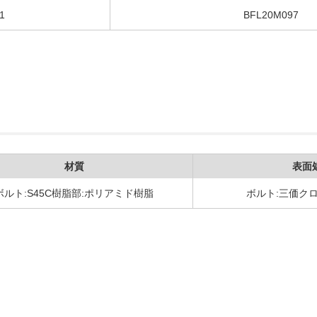
1
BFL20M097
材質
表面
ボルト:S45C樹脂部:ポリアミド樹脂
ボルト:三価ク