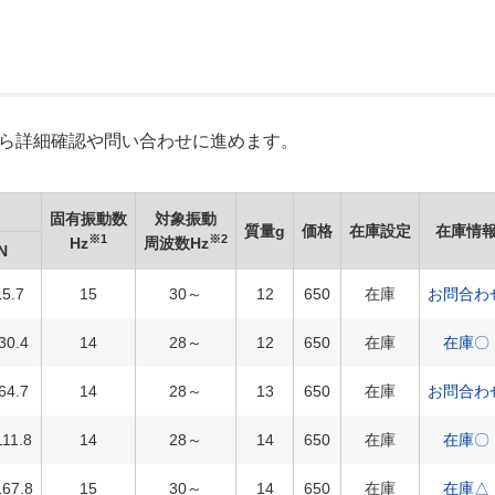
Xから詳細確認や問い合わせに進めます。
固有振動数
対象振動
質量g
価格
在庫設定
在庫情
※1
※2
Hz
周波数Hz
N
15.7
15
30～
12
650
在庫
お問合わ
30.4
14
28～
12
650
在庫
在庫〇
64.7
14
28～
13
650
在庫
お問合わ
111.8
14
28～
14
650
在庫
在庫〇
167.8
15
30～
14
650
在庫
在庫△