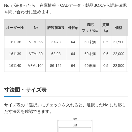
No.が決まったら、在庫情報・CADデータ・製品BOXから詳細確認
や問い合わせに進めます。
適応
質量
オーダー№
№
許容荷重N
外径φ
価格
在
フット径φ
kg
161138
VFML55
37-73
64
60未満
0.5
21,500
161139
VFML80
62-98
64
60未満
0.5
22,000
161140
VFML104
86-122
64
60未満
0.5
22,500
寸法図・サイズ表
サイズ表の「選択」にチェックを入れると、選択したNo.に対応し
た寸法図を確認できます。