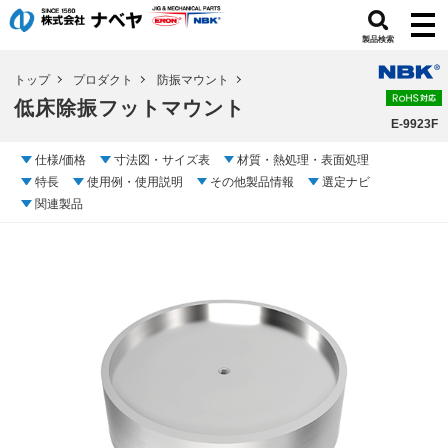
製品検索
トップ
プロダクト
防振マウント
低床除振フットマウント
E-9923F
仕様/価格
寸法図・サイズ表
材質・熱処理・表面処理
特長
使用例・使用説明
その他製品情報
選定ナビ
関連製品