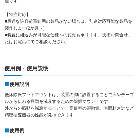
適です。
【特注対応】
■最適な許容荷重範囲の製品がない場合は、別途対応可能な製品を
製作します(2か月～)
■装置に組込みが可能な仕様への変更も承ります。技術お問合せま
たはお電話にてご相談ください。
使用例・使用説明
使用説明
低床除振フットマウントは、装置の脚に設置することで床やテーブ
ルから伝わる振動を減衰するための除振マウントです。
外からの振動を減衰することで、高倍率の顕微鏡、表面粗さ計など
精密検査機器の性能が発揮できます。
使用例