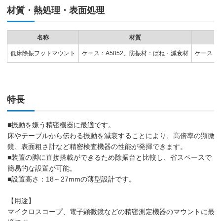
材質・熱処理・表面処理
名称
材質
低床除振フットマウント
ケース：A5052、防振材：ばね・減衰材
ケース：
特長
■振動を嫌う精密機器に最適です。
床やテーブルから伝わる振動を減衰することにより、高倍率の顕微
鏡、表面粗さ計など精密検査機器の性能が発揮できます。
■装置の脚に直接搭載ができるため除振台と比較し、省スペースで
簡易的な設置が可能。
■設置高さ：18～27mmの薄型設計です。
【用途】
マイクロスコープ、電子顕微鏡などの精密測定機器のマウントに最