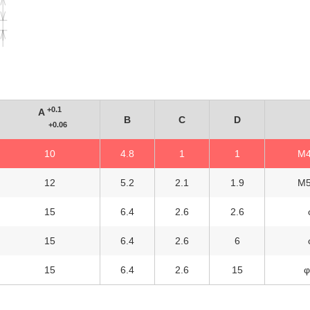
+0.1
A
B
C
D
+0.06
10
4.8
1
1
M4
12
5.2
2.1
1.9
M5
15
6.4
2.6
2.6
15
6.4
2.6
6
15
6.4
2.6
15
φ