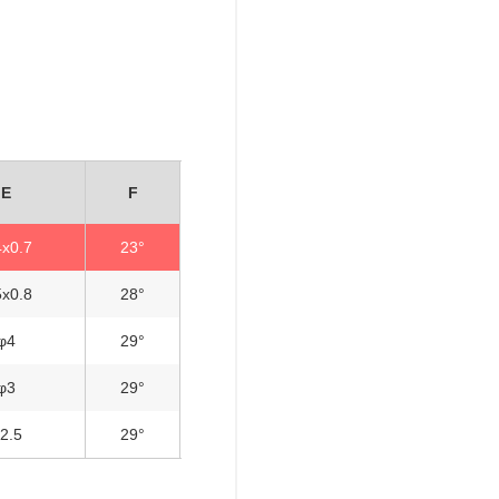
E
F
x0.7
23°
x0.8
28°
φ4
29°
φ3
29°
2.5
29°