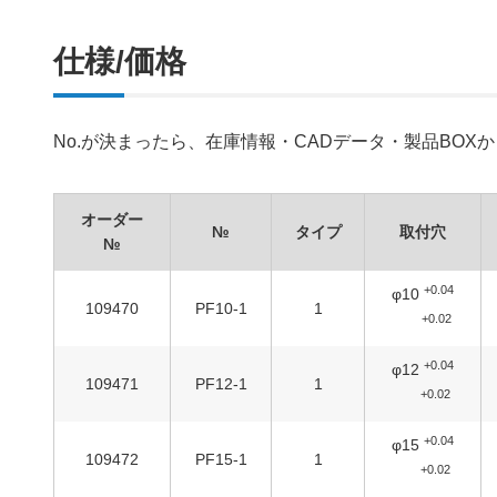
仕様/価格
No.が決まったら、在庫情報・CADデータ・製品BO
オーダー
№
タイプ
取付穴
№
+0.04
φ10
109470
PF10-1
1
+0.02
+0.04
φ12
109471
PF12-1
1
+0.02
+0.04
φ15
109472
PF15-1
1
+0.02